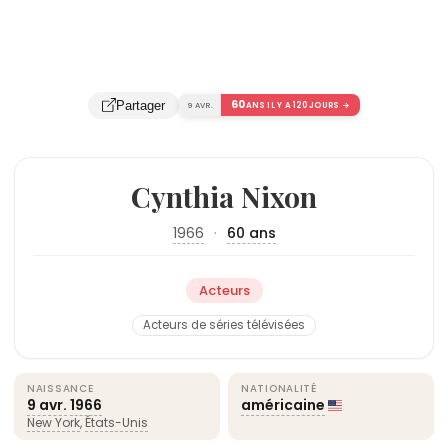
60
Partager
9 AVR.
ANS IL Y A 120 JOURS →
Cynthia Nixon
1966
·
60 ans
Acteurs
Acteurs de séries télévisées
NAISSANCE
NATIONALITÉ
9 avr.
1966
américaine
New York
,
États-Unis