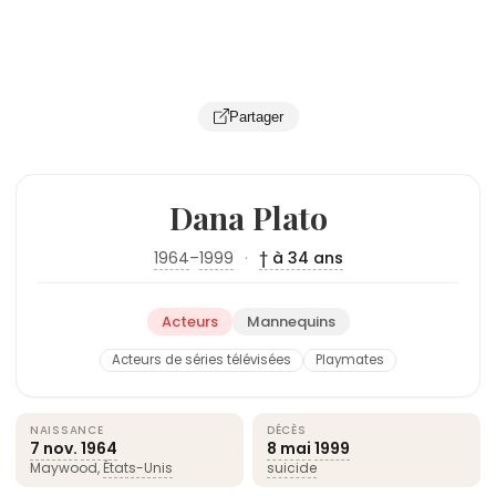
Partager
Dana Plato
1964
–
1999
·
† à 34 ans
Acteurs
Mannequins
Acteurs de séries télévisées
Playmates
NAISSANCE
DÉCÈS
7 nov.
1964
8 mai
1999
Maywood,
États-Unis
suicide