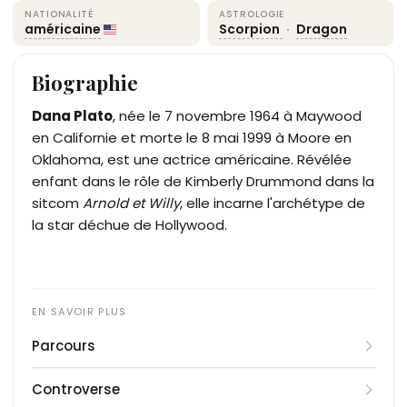
NATIONALITÉ
ASTROLOGIE
américaine
Scorpion
·
Dragon
Biographie
Dana Plato
, née le 7 novembre 1964 à Maywood
en Californie et morte le 8 mai 1999 à Moore en
Oklahoma, est une actrice américaine. Révélée
enfant dans le rôle de Kimberly Drummond dans la
sitcom
Arnold et Willy
, elle incarne l'archétype de
la star déchue de Hollywood.
Parcours
Dana Michelle Strain, devenue Dana Plato après
Controverse
son adoption par Dean Plato et Florine « Kay »