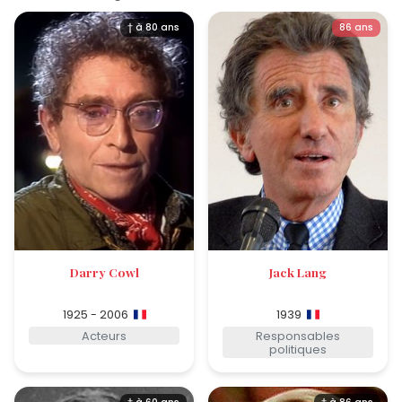
† à 80 ans
86 ans
Darry Cowl
Jack Lang
1925 - 2006
1939
Acteurs
Responsables
politiques