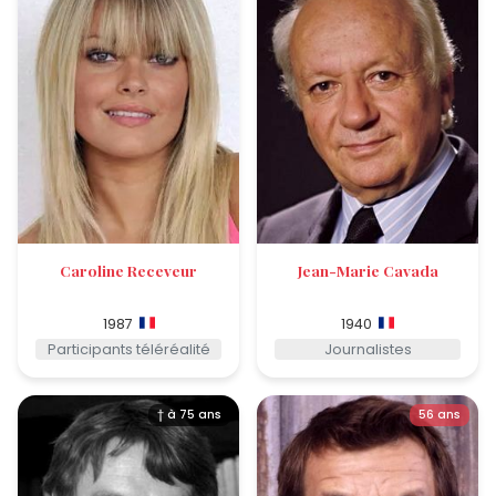
Caroline Receveur
Jean-Marie Cavada
1987
1940
Participants téléréalité
Journalistes
† à 75 ans
56 ans