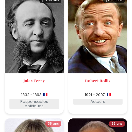
† à 60 ans
† à 86 ans
Jules Ferry
Robert Rollis
1832 - 1893
1921 - 2007
Responsables
Acteurs
politiques
38 ans
86 ans