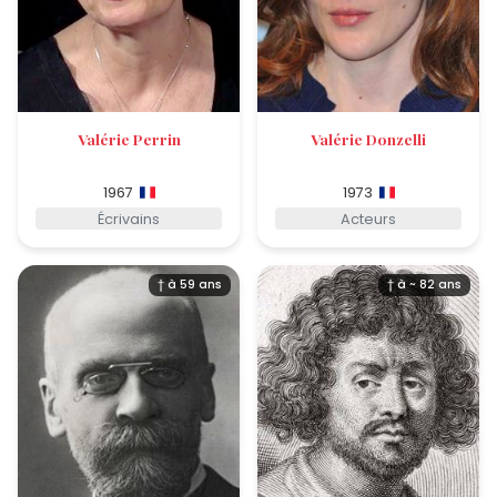
Valérie Perrin
Valérie Donzelli
1967
1973
Écrivains
Acteurs
† à 59 ans
† à ~ 82 ans