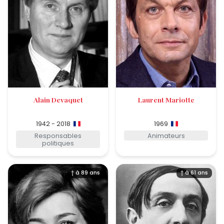
Alain Devaquet
Laurent Mariotte
1942 - 2018
1969
Responsables
Animateurs
politiques
† à 89 ans
† à 61 ans