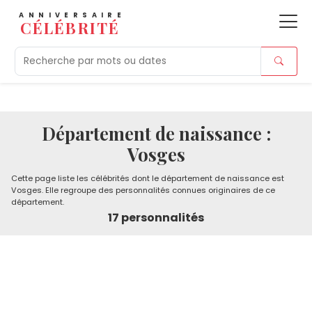
ANNIVERSAIRE
CÉLÉBRITÉ
Aujourd'hui
Tendances
Ajouts récents
Morts r
Département de naissance :
Vosges
Cette page liste les célébrités dont le département de naissance est
Vosges. Elle regroupe des personnalités connues originaires de ce
département.
17 personnalités