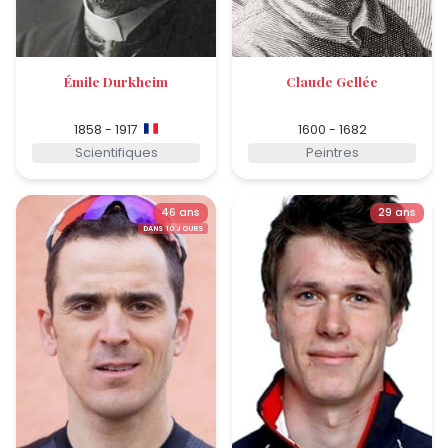
Émile Durkheim
Claude Gellée
1858 - 1917
1600 - 1682
Scientifiques
Peintres
46 ans
29 ans
DANS 10 JOURS