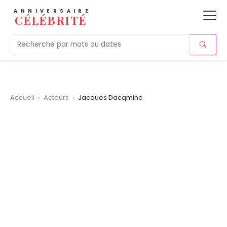
ANNIVERSAIRE
CÉLÉBRITÉ
Aujourd'hui
Tendances
Ajouts récents
Morts r
Accueil
›
Acteurs
›
Jacques Dacqmine