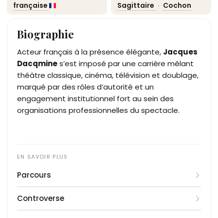
française
Sagittaire
·
Cochon
Biographie
Acteur français à la présence élégante,
Jacques
Dacqmine
s’est imposé par une carrière mêlant
théâtre classique, cinéma, télévision et doublage,
marqué par des rôles d’autorité et un
engagement institutionnel fort au sein des
organisations professionnelles du spectacle.
Parcours
Né Jacques René Dacqmine le 30 novembre 1924
Controverse
à La Madeleine, il se forme au Conservatoire
national d’art dramatique où il obtient un Premier
Aucune controverse médiatique ou judiciaire n’est