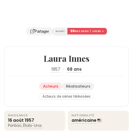
69
Partager
16 AOÛT
ANS DANS 7 JOURS →
Laura Innes
1957
·
68 ans
Acteurs
Réalisateurs
Acteurs de séries télévisées
NAISSANCE
NATIONALITÉ
16 août
1957
américaine
Pontiac,
États-Unis