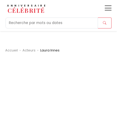
ANNIVERSAIRE
CÉLÉBRITÉ
Aujourd'hui
Tendances
Ajouts récents
Morts r
Accueil
›
Acteurs
›
Laura Innes