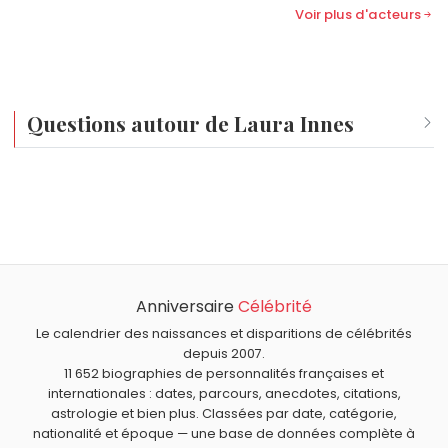
Voir plus d'acteurs
Questions autour de Laura Innes
Qui est né le même jour que Laura Innes ?
Thomas Edward Lawrence
,
Victoria Swarovski
,
Madonna
,
Quel âge a Laura Innes ?
Charles Bukowski
et
Steve Carell
sont nés le 16 août
Laura Innes a 68 ans. Elle aura 69 ans le 16 août.
comme Laura Innes.
Quels acteurs américains sont nés en 1957 comme Laura
Innes ?
Anniversaire
Célébrité
Michael Clarke Duncan
,
Frances McDormand
,
Melanie
Quels acteurs américains sont du signe Lion comme
Griffith
,
Bernie Mac
et
Fran Drescher
sont nés en 1957.
Laura Innes ?
Le calendrier des naissances et disparitions de célébrités
depuis 2007.
Patrick Swayze
,
Robert Redford
,
Sam Elliott
,
Arnold
11 652 biographies de personnalités françaises et
Schwarzenegger
et
Ben Affleck
sont du signe Lion.
internationales : dates, parcours, anecdotes, citations,
astrologie et bien plus. Classées par date, catégorie,
nationalité et époque — une base de données complète à