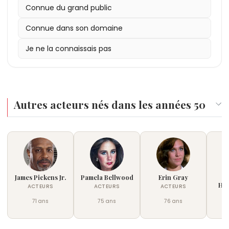
Connue du grand public
Connue dans son domaine
Je ne la connaissais pas
Autres acteurs nés dans les années 50
James Pickens Jr.
Pamela Bellwood
Erin Gray
Hel
ACTEURS
ACTEURS
ACTEURS
71 ans
75 ans
76 ans