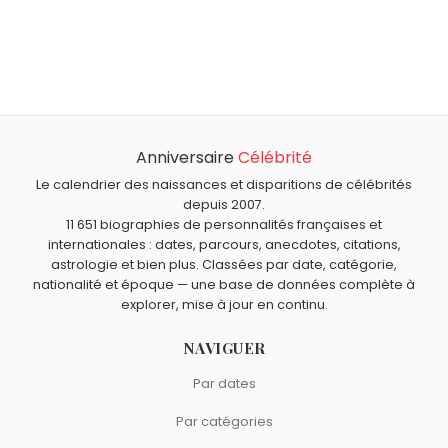
Qui est né le même jour que Laure Boulleau ?
Joan Fontaine
,
Javier Milei
,
SSSniperWolf
,
Christopher
Quel âge a Laure Boulleau ?
Lloyd
et
Lionel Abelanski
sont nés le 22 octobre comme
Laure Boulleau a 39 ans. Elle aura 40 ans le 22 octobre.
Laure Boulleau.
Quels sportifs français sont nés en 1986 comme Laure
Boulleau ?
Anniversaire
Célébrité
Romain Grosjean
,
Olivier Giroud
,
Yoann Gourcuff
,
Laure
Quels sportifs français sont du signe Balance comme
Manaudou
et
Hugo Lloris
sont nés en 1986.
Laure Boulleau ?
Le calendrier des naissances et disparitions de célébrités
depuis 2007.
Olivier Giroud
,
Laure Manaudou
,
Jean-Claude Bouttier
,
11 651 biographies de personnalités françaises et
Frédéric Michalak
et
David Trezeguet
sont du signe
internationales : dates, parcours, anecdotes, citations,
Balance.
astrologie et bien plus. Classées par date, catégorie,
nationalité et époque — une base de données complète à
explorer, mise à jour en continu.
NAVIGUER
Par dates
Par catégories