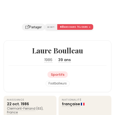
40
Partager
22 OCT.
ANS DANS 76 JOURS →
Laure Boulleau
1986
·
39 ans
Sportifs
Footballeurs
NAISSANCE
NATIONALITÉ
22 oct.
1986
française
Clermont-Ferrand
(63),
France