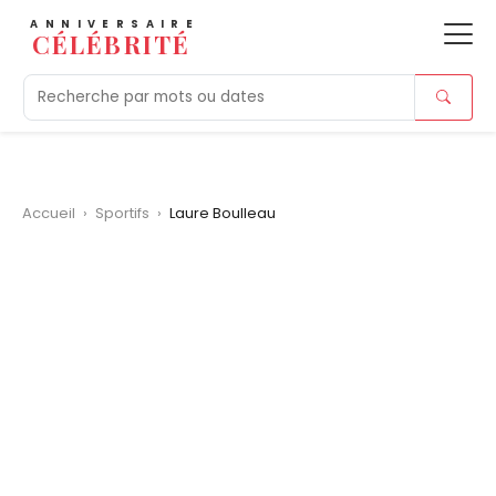
ANNIVERSAIRE
CÉLÉBRITÉ
Aujourd'hui
Tendances
Ajouts récents
Morts r
Accueil
›
Sportifs
›
Laure Boulleau