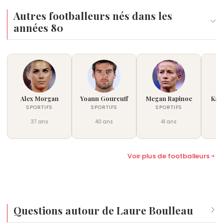
Autres footballeurs nés dans les
années 80
Alex Morgan
Yoann Gourcuff
Megan Rapinoe
Kar
SPORTIFS
SPORTIFS
SPORTIFS
37 ans
40 ans
41 ans
Voir plus de footballeurs
Questions autour de Laure Boulleau