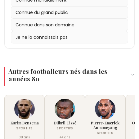
Connue du grand public
Connue dans son domaine
Je ne la connaissais pas
Autres footballeurs nés dans les
années 80
Karim Benzema
Djibril Cissé
Pierre-Emerick
Oli
Aubameyang
SPORTIFS
SPORTIFS
SPORTIFS
38 ans
44 ans