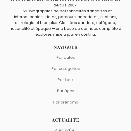
décembre comme Michel Magne.
Claude Bolling
,
Caravelli
et
Stephen Sondheim
sont nés
depuis 2007.
Quels compositeurs français sont du signe Poissons
11 651 biographies de personnalités françaises et
en 1930.
comme Michel Magne ?
internationales : dates, parcours, anecdotes, citations,
Jean-Jacques Debout
,
Maurice Ravel
,
Michel Legrand
,
astrologie et bien plus. Classées par date, catégorie,
Georges Delerue
et
Paul Mauriat
sont du signe Poissons.
nationalité et époque — une base de données complète à
explorer, mise à jour en continu.
NAVIGUER
Par dates
Par catégories
Par lieux
Par âges
Par prénoms
ACTUALITÉ
Aujourd'hui