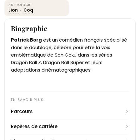
ASTROLOGIE
Lion
·
Coq
Biographie
Patrick Borg
est un comédien français spécialisé
dans le doublage, célèbre pour être la voix
emblématique de Son Goku dans les séries
Dragon Ball Z, Dragon Ball Super et leurs
adaptations cinématographiques.
Parcours
Patrick Borg débute sa carrière de comédien dès
Repères de carrière
l’enfance, en jouant au Théâtre de la Ville à Paris
dans les années 1960. Il se tourne rapidement vers
1967
: Débuts au théâtre dans « Six personnages