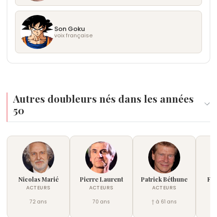
Son Goku
voix française
Autres doubleurs nés dans les années
50
Nicolas Marié
Pierre Laurent
Patrick Béthune
Fra
ACTEURS
ACTEURS
ACTEURS
72 ans
70 ans
† à 61 ans