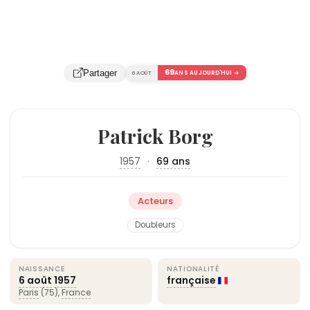
69
Partager
6 AOÛT
ANS AUJOURD'HUI →
Patrick Borg
1957
·
69 ans
Acteurs
Doubleurs
NAISSANCE
NATIONALITÉ
6 août
1957
française
Paris
(75),
France