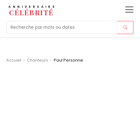
ANNIVERSAIRE
CÉLÉBRITÉ
Aujourd'hui
Tendances
Ajouts récents
Morts r
Accueil
›
Chanteurs
›
Paul Personne