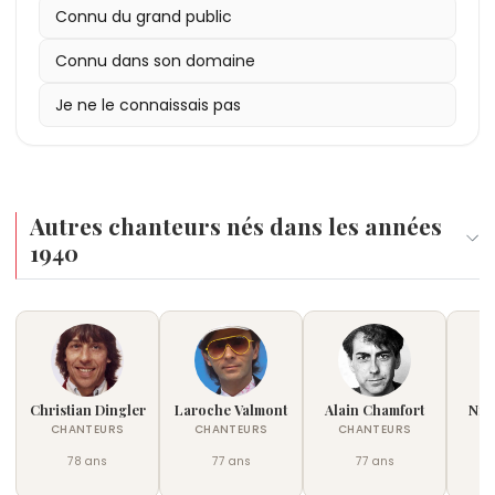
Connu du grand public
Connu dans son domaine
Je ne le connaissais pas
Autres chanteurs nés dans les années
1940
Christian Dingler
Laroche Valmont
Alain Chamfort
Nic
CHANTEURS
CHANTEURS
CHANTEURS
C
78 ans
77 ans
77 ans