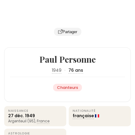
Partager
Paul Personne
1949
·
76 ans
Chanteurs
NAISSANCE
NATIONALITÉ
27 déc.
1949
française
Argenteuil (95),
France
ASTROLOGIE