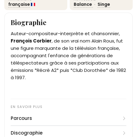
française
Balance
·
Singe
Biographie
Auteur-compositeur-interprète et chansonnier,
François Corbier
, de son vrai nom Alain Roux, fut
une figure marquante de la télévision française,
accompagnant l'enfance de générations de
téléspectateurs grâce à ses participations aux
émissions *Récré A2* puis *Club Dorothée* de 1982
à 1997.
Parcours
Né à Paris en 1944, Alain Roux grandit en partie
Discographie
dans la Somme après le décès précoce de son