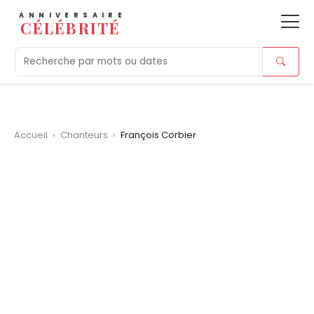
ANNIVERSAIRE
CÉLÉBRITÉ
Aujourd'hui
Tendances
Ajouts récents
Morts r
Accueil
›
Chanteurs
›
François Corbier