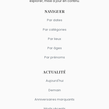
explorer, mise à jour en continu.
France Gall
,
Georges Brassens
,
Marie Laforêt
,
Tonton
David
et
Christophe
sont du signe Balance.
NAVIGUER
Par dates
Par catégories
Par lieux
Par âges
Par prénoms
ACTUALITÉ
Aujourd'hui
Demain
Anniversaires marquants
Morts récents