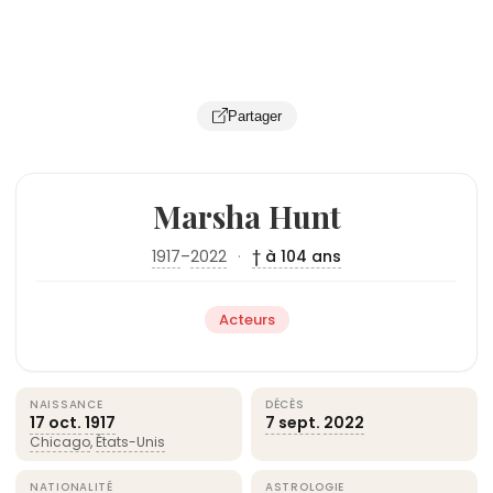
Partager
Marsha Hunt
1917
–
2022
·
† à 104 ans
Acteurs
NAISSANCE
DÉCÈS
17 oct.
1917
7 sept.
2022
Chicago
,
États-Unis
NATIONALITÉ
ASTROLOGIE