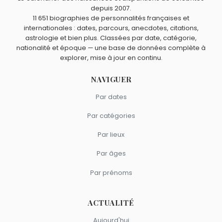
Hunt.
Robert Mitchum
,
Zsa Zsa Gabor
,
Eddie Constantine
,
depuis 2007.
Quels acteurs sont nés à Chicago comme Marsha Hunt ?
11 651 biographies de personnalités françaises et
Ernest Borgnine
et
George Gaynes
sont nés en 1917.
internationales : dates, parcours, anecdotes, citations,
Raquel Welch
,
Michael Clarke Duncan
,
Harrison Ford
,
Quels acteurs américains sont du signe Balance comme
astrologie et bien plus. Classées par date, catégorie,
Mister T.
et
David Soul
sont nés à
Chicago
.
Marsha Hunt ?
nationalité et époque — une base de données complète à
explorer, mise à jour en continu.
Kelly Preston
,
Luke Perry
,
Jenna Ortega
,
Tanya Roberts
et
Carrie Fisher
sont du signe Balance.
NAVIGUER
Par dates
Par catégories
Par lieux
Par âges
Par prénoms
ACTUALITÉ
Aujourd'hui