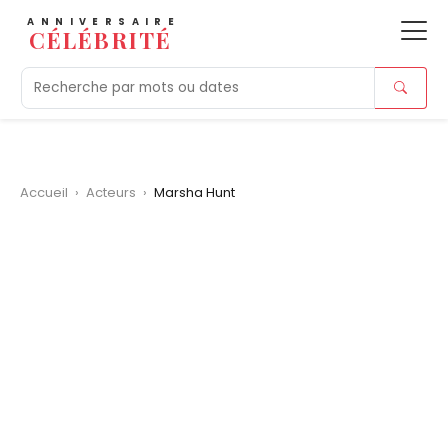
ANNIVERSAIRE
CÉLÉBRITÉ
Aujourd'hui
Tendances
Ajouts récents
Morts r
Accueil
›
Acteurs
›
Marsha Hunt