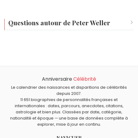
Questions autour de Peter Weller
Qui est né le même jour que Peter Weller ?
Ticky Holgado
,
Sherry Stringfield
,
Claude Chabrol
,
Yvan
Quel âge a Peter Weller ?
Delporte
et
Nancy Allen
sont nés le 24 juin comme
Peter Weller a 79 ans. Il aura 80 ans le 24 juin.
Peter Weller.
Quels acteurs américains sont nés en 1947 comme Peter
Weller ?
Anniversaire
Célébrité
Arnold Schwarzenegger
,
Tim Matheson
,
Jonathan Banks
,
Quels acteurs américains sont du signe Cancer comme
Farrah Fawcett
et
Marisa Berenson
sont nés en 1947.
Peter Weller ?
Le calendrier des naissances et disparitions de célébrités
depuis 2007.
Tom Cruise
,
Pamela Anderson
,
Olivia de Havilland
,
11 651 biographies de personnalités françaises et
Sylvester Stallone
et
Harrison Ford
sont du signe
internationales : dates, parcours, anecdotes, citations,
Cancer.
astrologie et bien plus. Classées par date, catégorie,
nationalité et époque — une base de données complète à
explorer, mise à jour en continu.
NAVIGUER