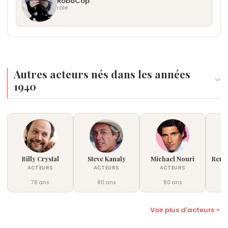
RoboCop
rôle
Autres acteurs nés dans les années
1940
Billy Crystal
Steve Kanaly
Michael Nouri
René
ACTEURS
ACTEURS
ACTEURS
78 ans
80 ans
80 ans
†
Voir plus d'acteurs