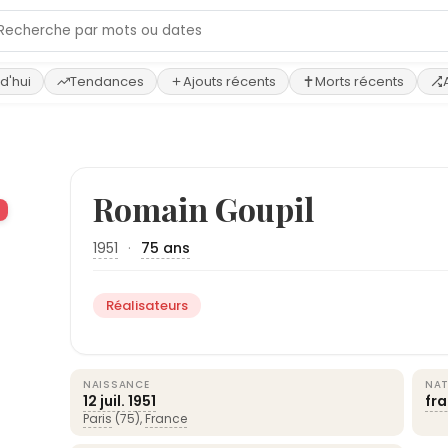
d'hui
Tendances
Ajouts récents
Morts récents
›
Romain Goupil
1951
·
75 ans
Réalisateurs
NAISSANCE
NAT
12 juil.
1951
fr
Paris
(75),
France