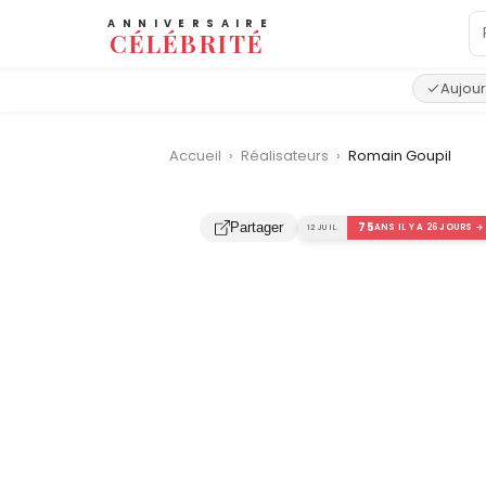
ANNIVERSAIRE
CÉLÉBRITÉ
Aujour
Accueil
›
Réalisateurs
›
Romain Goupil
‹
75
Partager
12 JUIL.
ANS IL Y A 26 JOURS →