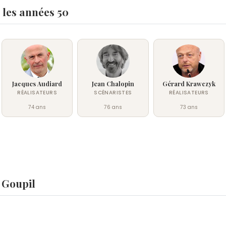
 les années 50
Jacques Audiard
Jean Chalopin
Gérard Krawczyk
RÉALISATEURS
SCÉNARISTES
RÉALISATEURS
74 ans
76 ans
73 ans
 Goupil
 ?
derc
,
DJ Pierre
et
Liz Mitchell
sont nés le 12 juillet comme Rom