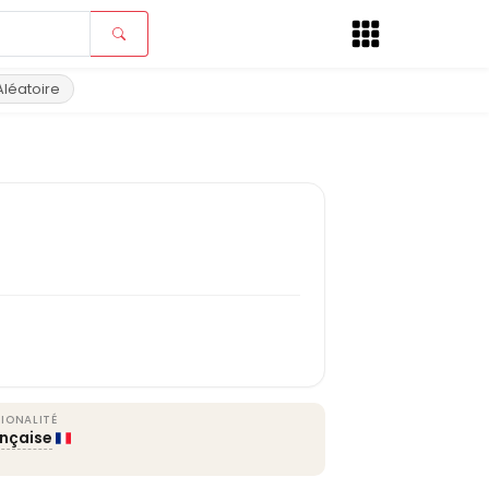
Aléatoire
IONALITÉ
ançaise