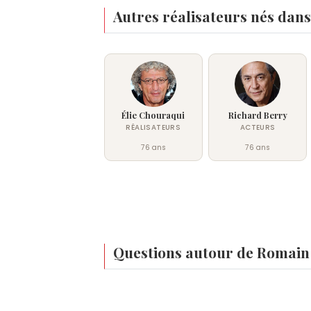
Autres réalisateurs nés dans
Élie Chouraqui
Richard Berry
RÉALISATEURS
ACTEURS
76 ans
76 ans
Questions autour de Romain
Qui est né le même jour que Romain Goupil
La Goulue
,
Chantal Jouanno
,
Roger Cou