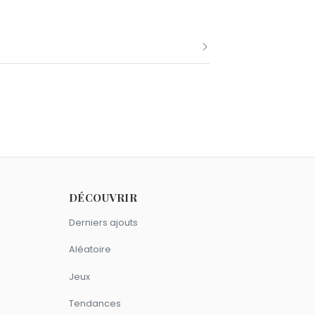
 septembre comme Rouhollah Khomeini.
in comme Rouhollah Khomeini.
DÉCOUVRIR
Derniers ajouts
Aléatoire
Jeux
Tendances