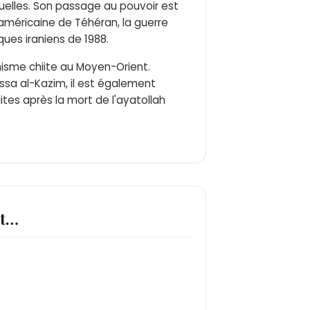
duelles. Son passage au pouvoir est
américaine de Téhéran, la guerre
iques iraniens de 1988.
amisme chiite au Moyen-Orient.
sa al-Kazim, il est également
es après la mort de l'ayatollah
st…