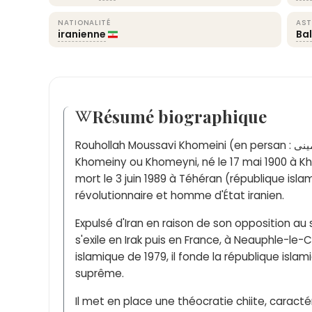
NATIONALITÉ
AST
iranienne
Ba
Résumé biographique
Rouhollah Moussavi Khomeini (en persan : روح‌ الله موسوی خمینی), parfois transcrit
Khomeiny ou Khomeyni, né le 17 mai 1900 à K
mort le 3 juin 1989 à Téhéran (république islam
révolutionnaire et homme d'État iranien.
Expulsé d'Iran en raison de son opposition a
s'exile en Irak puis en France, à Neauphle-le-C
islamique de 1979, il fonde la république islam
suprême.
Il met en place une théocratie chiite, caracté