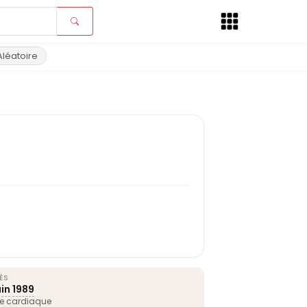
Aléatoire
ÈS
uin
1989
se cardiaque