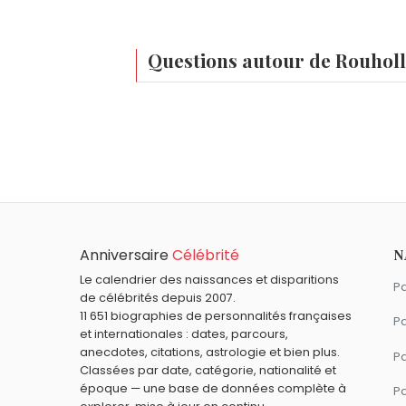
Questions autour de Rouhol
Qui est né le même jour que Rouhollah Kho
Paul Seixas
,
F. Scott Fitzgerald
,
Jackie W
À quel âge est mort Rouhollah Khomeini ?
Rouhollah Khomeini est mort à 86 ans, le 
Qui est mort le même jour que Rouhollah K
James Handy
,
Mohamed Ali
,
Marjane Sa
Quels religieux sont du signe Balance com
Anniversaire
Célébrité
N
Desmond Tutu
,
Jean-Paul Ier
,
Paul VI
,
Je
Le calendrier des naissances et disparitions
Pa
de célébrités depuis 2007.
11 651 biographies de personnalités françaises
Pa
et internationales : dates, parcours,
anecdotes, citations, astrologie et bien plus.
Pa
Classées par date, catégorie, nationalité et
époque — une base de données complète à
P