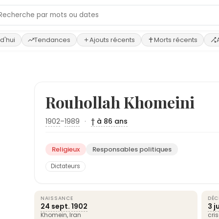
d'hui
Tendances
Ajouts récents
Morts récents
Rouhollah Khomeini
1902
–
1989
·
† à 86 ans
Religieux
Responsables politiques
Dictateurs
NAISSANCE
DÉC
24 sept.
1902
3 j
Khomein,
Iran
cri