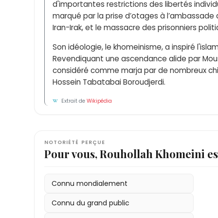
d'importantes restrictions des libertés indivi
marqué par la prise d’otages à l’ambassade 
Iran-Irak, et le massacre des prisonniers polit
Son idéologie, le khomeinisme, a inspiré l'isl
Revendiquant une ascendance alide par Mous
considéré comme marja par de nombreux chiit
Hossein Tabatabai Boroudjerdi.
Extrait de
Wikipédia
NOTORIÉTÉ PERÇUE
Pour vous, Rouhollah Khomeini e
Connu mondialement
Connu du grand public