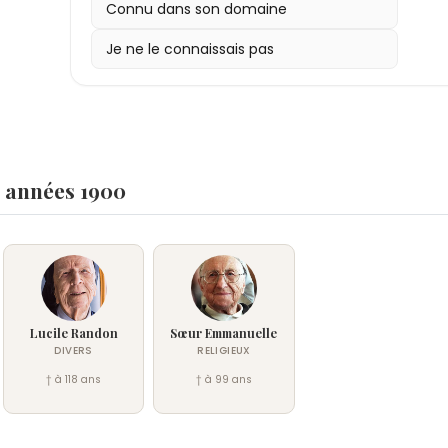
Connu dans son domaine
Je ne le connaissais pas
s années 1900
Lucile Randon
Sœur Emmanuelle
DIVERS
RELIGIEUX
† à 118 ans
† à 99 ans