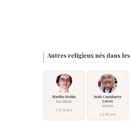
Autres religieux nés dans le
Marthe Robin
Inah Canabarro
Lucas
RELIGIEUX
DIVERS
† à 78 ans
† à 116 ans