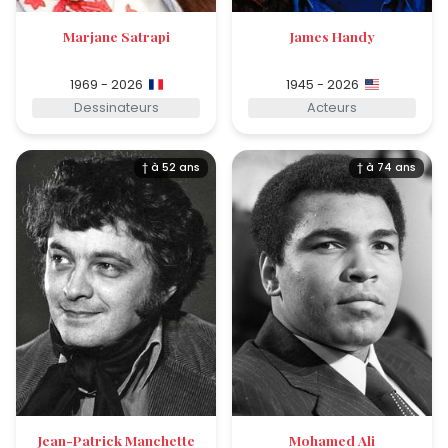
Marjane Satrapi
James Handy
1969 - 2026
1945 - 2026
Dessinateurs
Acteurs
† à 52 ans
† à 74 ans
Jean-Patrick Manchette
Mohamed Ali