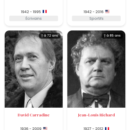
1942 - 1995
1942 - 2016
Écrivains
Sportifs
† à 72 ans
† à 85 ans
David Carradine
Jean-Louis Richard
1936 - 2009
1927 - 2012