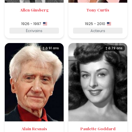
Allen Ginsberg
Tony Curtis
1926 - 1997
1925 - 2010
Écrivains
Acteurs
† à 91 ans
† à 79 ans
Alain Resnais
Paulette Goddard