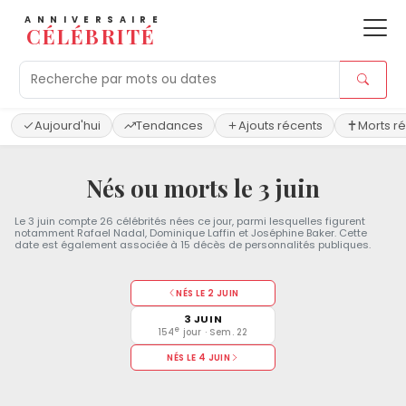
ANNIVERSAIRE
CÉLÉBRITÉ
Aujourd'hui
Tendances
Ajouts récents
Morts r
Nés ou morts le 3 juin
Le 3 juin compte 26 célébrités nées ce jour, parmi lesquelles figurent
notamment Rafael Nadal, Dominique Laffin et Joséphine Baker. Cette
date est également associée à 15 décès de personnalités publiques.
NÉS LE 2 JUIN
3 JUIN
e
154
jour · Sem. 22
NÉS LE 4 JUIN