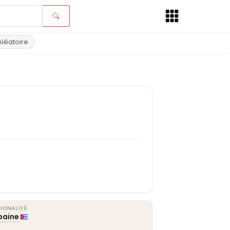
Aléatoire
IONALITÉ
baine