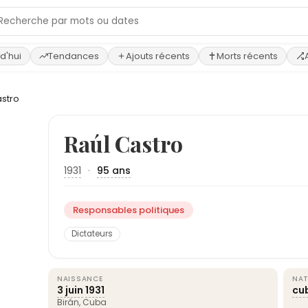
d'hui
Tendances
Ajouts récents
Morts récents
astro
Raúl Castro
1931
·
95 ans
Responsables politiques
Dictateurs
NAISSANCE
NAT
3 juin
1931
cu
Birán,
Cuba