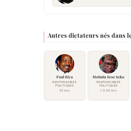
Autres dictateurs nés dans l
Paul Biya
Mobutu Sese Seko
RESPONSABLES
RESPONSABLES
POLITIQUES
POLITIQUES
93 ans
† à 66 ans