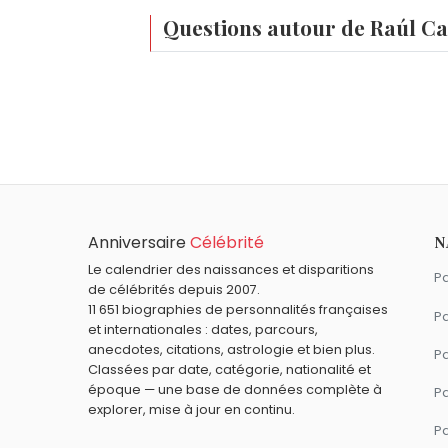
Questions autour de Raúl Ca
Qui est né le même jour que Raúl Castro ?
Désiré Doué
,
Rafael Nadal
,
Shuki Levy
,
Gr
Quel âge a Raúl Castro ?
Raúl Castro a 95 ans. Il aura 96 ans le 3 j
Quels responsables politiques sont nés en 
Boris Eltsine
,
Mikhaïl Gorbatchev
et
Loui
Quels responsables politiques sont du si
Anniversaire
Célébrité
N
Donald Trump
,
Che Guevara
,
John Fitz
Le calendrier des naissances et disparitions
Pa
de célébrités depuis 2007.
11 651 biographies de personnalités françaises
Pa
et internationales : dates, parcours,
anecdotes, citations, astrologie et bien plus.
Pa
Classées par date, catégorie, nationalité et
époque — une base de données complète à
P
explorer, mise à jour en continu.
P