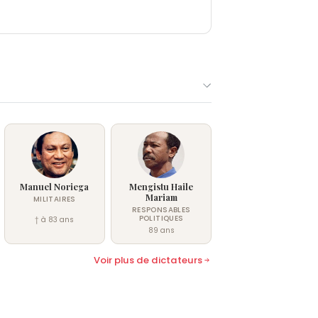
Manuel Noriega
Mengistu Haile
Mariam
MILITAIRES
RESPONSABLES
POLITIQUES
† à 83 ans
89 ans
Voir plus de dictateurs