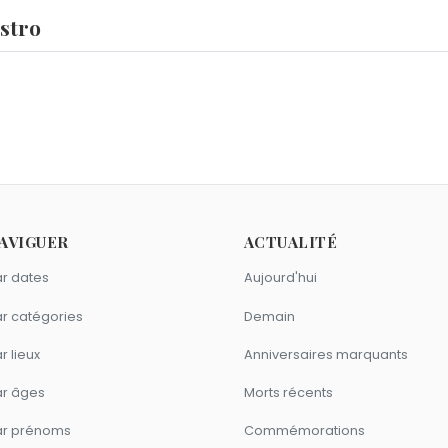
stro
eg Guillotin
et
Frédéric François
sont nés le 3 juin comme Raú
uin.
1931 comme Raúl Castro ?
s Mermaz
sont nés en 1931.
gne Gémeaux comme Raúl Castro ?
AVIGUER
ACTUALITÉ
gerald Kennedy
,
François Bayrou
et
Georges Marchais
sont du
r dates
Aujourd'hui
r catégories
Demain
r lieux
Anniversaires marquants
ar âges
Morts récents
ar prénoms
Commémorations