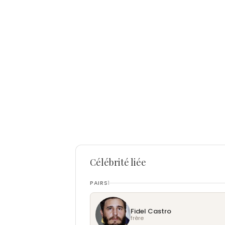
Célébrité liée
PAIRS
1
Fidel Castro
frère