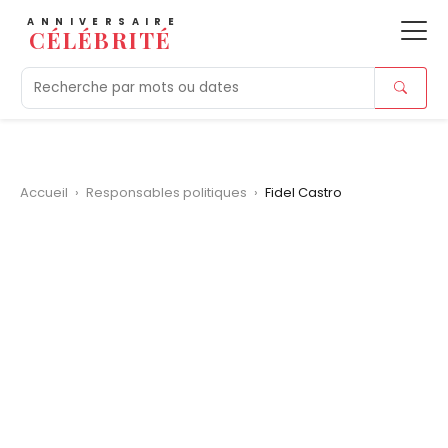
ANNIVERSAIRE
CÉLÉBRITÉ
Aujourd'hui
Tendances
Ajouts récents
Morts r
Accueil
›
Responsables politiques
›
Fidel Castro