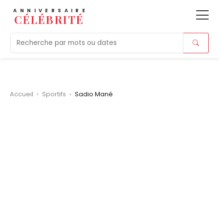
ANNIVERSAIRE
CÉLÉBRITÉ
Aujourd'hui
Tendances
Ajouts récents
Morts r
Accueil
›
Sportifs
›
Sadio Mané