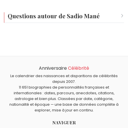
Questions autour de Sadio Mané
Qui est né le même jour que Sadio Mané ?
Ged Marlon
,
Charlie Hunnam
,
Consuelo de Saint-
Quel âge a Sadio Mané ?
Exupéry
,
Roberto Carlos
et
Anne-Aymone Giscard
Sadio Mané a 34 ans. Il aura 35 ans le 10 avril.
d'Estaing
sont nés le 10 avril comme Sadio Mané.
Quels sportifs sont nés en 1992 comme Sadio Mané ?
Neymar
,
Kevin Mayer
,
Mohamed Salah
,
Philippe
Anniversaire
Célébrité
Quels sportifs sont du signe Bélier comme Sadio Mané ?
Coutinho
et
Julian Alaphilippe
sont nés en 1992.
Le calendrier des naissances et disparitions de célébrités
Ayrton Senna
,
Antoine Griezmann
,
Benjamin Pavard
,
depuis 2007.
Jadon Sancho
et
Jo-Wilfried Tsonga
sont du signe
11 651 biographies de personnalités françaises et
Bélier.
internationales : dates, parcours, anecdotes, citations,
astrologie et bien plus. Classées par date, catégorie,
nationalité et époque — une base de données complète à
explorer, mise à jour en continu.
NAVIGUER