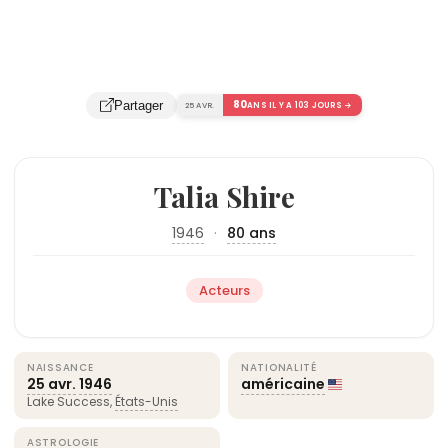
80
Partager
25 AVR.
ANS IL Y A 103 JOURS →
Talia Shire
1946
·
80 ans
Acteurs
NAISSANCE
NATIONALITÉ
25 avr.
1946
américaine
Lake Success,
États-Unis
ASTROLOGIE