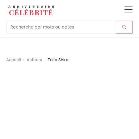
ANNIVERSAIRE
CÉLÉBRITÉ
Aujourd'hui
Tendances
Ajouts récents
Morts r
Accueil
›
Acteurs
›
Talia Shire