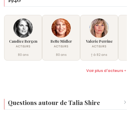
Candice Bergen
Bette Midler
Valerie Perrine
L
ACTEURS
ACTEURS
ACTEURS
80 ans
80 ans
† à 82 ans
Voir plus d'acteurs
Questions autour de Talia Shire
Qui est né le même jour que Talia Shire ?
Jason Lee
,
Jonathan Bailey
,
Renée Zellweger
,
Robinson
Quel âge a Talia Shire ?