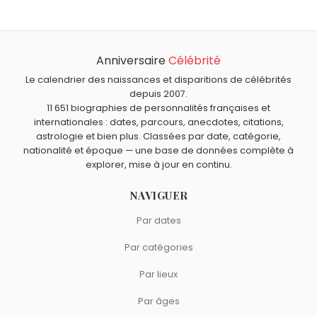
Crusoé
et
Jean Carmet
sont nés le 25 avril comme
Talia Shire a 80 ans. Elle aura 81 ans le 25 avril.
Talia Shire.
Quels acteurs américains sont nés en 1946 comme Talia
Shire ?
Anniversaire
Célébrité
Sylvester Stallone
,
John Heard
,
Sally Field
,
Robert Urich
Quels acteurs américains sont du signe Taureau comme
et
Diane Keaton
sont nés en 1946.
Talia Shire ?
Le calendrier des naissances et disparitions de célébrités
depuis 2007.
George Clooney
,
Jessica Alba
,
Michelle Pfeiffer
,
Dwayne
11 651 biographies de personnalités françaises et
Johnson
et
Megan Fox
sont du signe Taureau.
internationales : dates, parcours, anecdotes, citations,
astrologie et bien plus. Classées par date, catégorie,
nationalité et époque — une base de données complète à
explorer, mise à jour en continu.
NAVIGUER
Par dates
Par catégories
Par lieux
Par âges