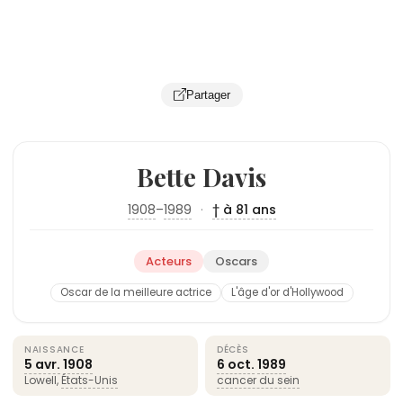
Partager
Bette Davis
1908
–
1989
·
† à 81 ans
Acteurs
Oscars
Oscar de la meilleure actrice
L'âge d'or d'Hollywood
NAISSANCE
DÉCÈS
5 avr.
1908
6 oct.
1989
Lowell,
États-Unis
cancer du sein