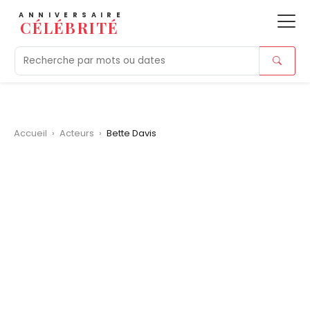
ANNIVERSAIRE
CÉLÉBRITÉ
Aujourd'hui
Tendances
Ajouts récents
Morts r
Accueil
›
Acteurs
›
Bette Davis