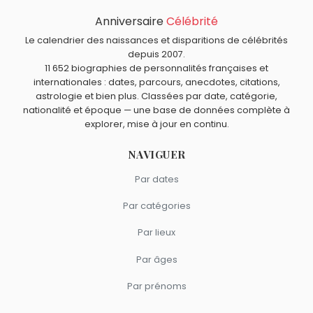
Will Keith Kellogg
,
Chadli Bendjedid
,
Anouar el-Sadate
,
Anniversaire
Célébrité
Quels acteurs américains sont nés en 1908 comme Bette
Henry Calvin
et
Edna Tepava
sont morts le 6 octobre
Davis ?
Le calendrier des naissances et disparitions de célébrités
comme Bette Davis.
James Stewart
,
Lionel Stander
,
Mel Blanc
,
Carole
depuis 2007.
Quels acteurs américains sont du signe Bélier comme
11 652 biographies de personnalités françaises et
Lombard
et
Nedra Volz
sont nés en 1908.
Bette Davis ?
internationales : dates, parcours, anecdotes, citations,
Elizabeth Montgomery
,
Steve McQueen
,
Kristen Stewart
,
astrologie et bien plus. Classées par date, catégorie,
Leonard Nimoy
et
Jennifer Esposito
sont du signe Bélier.
nationalité et époque — une base de données complète à
explorer, mise à jour en continu.
NAVIGUER
Par dates
Par catégories
Par lieux
Par âges
Par prénoms