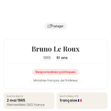
Partager
Bruno Le Roux
1965
·
61 ans
Responsables politiques
Ministres français de l'Intérieur
NAISSANCE
NATIONALITÉ
2 mai
1965
française
Gennevilliers (92),
France