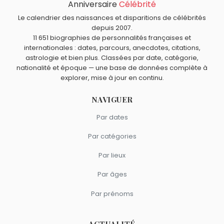
Anniversaire
Célébrité
Rachida Dati
,
François Baroin
,
Jean Castex
,
Éric Ciotti
et
Quels responsables politiques français sont du signe
Xavier Bertrand
sont nés en 1965.
Taureau comme Bruno Le Roux ?
Le calendrier des naissances et disparitions de célébrités
depuis 2007.
Jean-François Copé
,
Maximilien de Robespierre
,
Guy
11 651 biographies de personnalités françaises et
Môquet
,
Jacques Médecin
et
Jean Lassalle
sont du
internationales : dates, parcours, anecdotes, citations,
signe Taureau.
astrologie et bien plus. Classées par date, catégorie,
nationalité et époque — une base de données complète à
explorer, mise à jour en continu.
NAVIGUER
Par dates
Par catégories
Par lieux
Par âges
Par prénoms
ACTUALITÉ