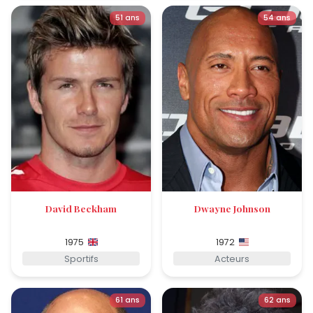
51 ans
54 ans
David Beckham
Dwayne Johnson
1975
1972
Sportifs
Acteurs
61 ans
62 ans