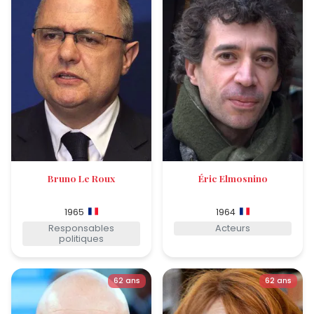
Bruno Le Roux
Éric Elmosnino
1965
1964
Responsables
Acteurs
politiques
62 ans
62 ans