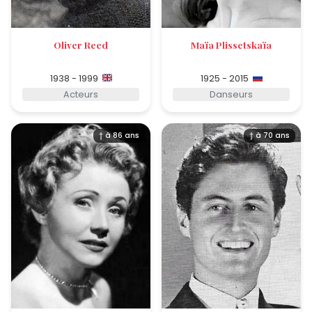
Oliver Reed
Maïa Plissetskaïa
1938 - 1999
1925 - 2015
Acteurs
Danseurs
† à 86 ans
† à 70 ans