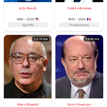
Kyle Busch
Paul Lederman
1985 - 2026
1940 - 2024
Sportifs
Producteurs
† à 75 ans
† à 86 ans
Marc Blondel
Hervé Bourges