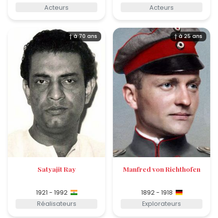
Acteurs
Acteurs
† à 70 ans
† à 25 ans
Satyajit Ray
Manfred von Richthofen
1921 - 1992
1892 - 1918
Réalisateurs
Explorateurs