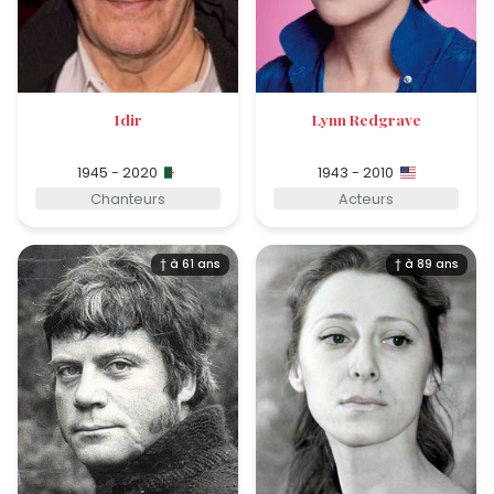
Idir
Lynn Redgrave
1945 - 2020
1943 - 2010
Chanteurs
Acteurs
† à 61 ans
† à 89 ans