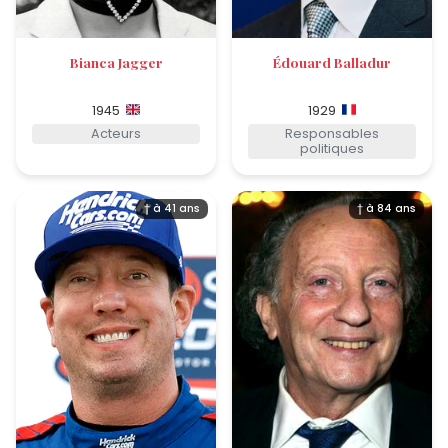
Bianca Jagger
Édouard Balladur
1945
1929
Acteurs
Responsables
politiques
† à 41 ans
† à 84 ans