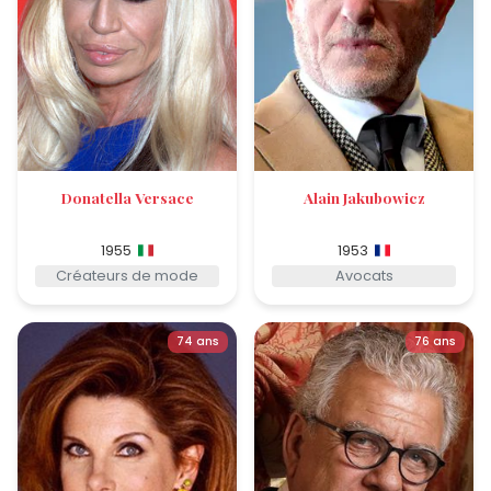
Donatella Versace
Alain Jakubowicz
1955
1953
Créateurs de mode
Avocats
74 ans
76 ans