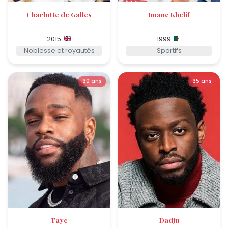
Charlotte de Galles
Imane Khelif
2015
1999
Noblesse et royautés
Sportifs
30 ans
35 ans
Tayc
Dadju