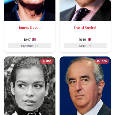
James Dyson
David Suchet
1947
1946
Inventeurs
Acteurs
81 ans
97 ans