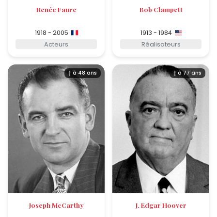
Renée Faure
Bob Clampett
1918 - 2005
1913 - 1984
Acteurs
Réalisateurs
† à 48 ans
† à 77 ans
Joseph McCarthy
J. Edgar Hoover