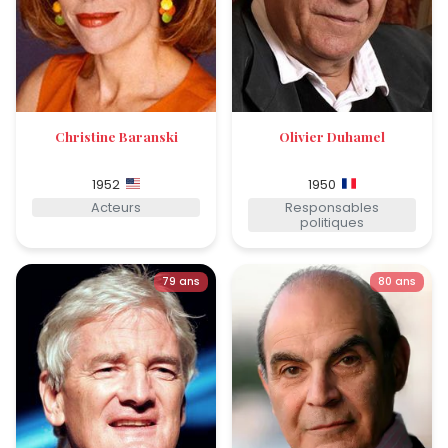
Christine Baranski
Olivier Duhamel
1952
1950
Acteurs
Responsables
politiques
79 ans
80 ans