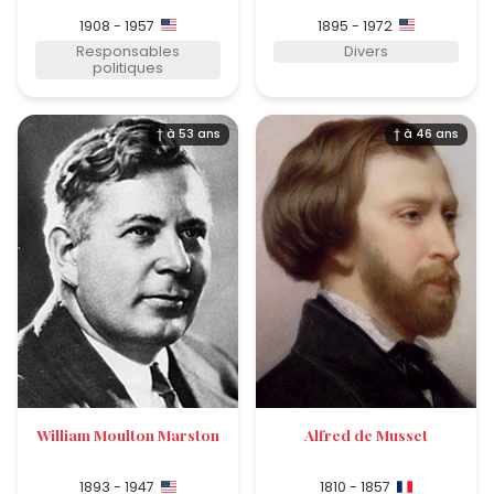
1908 - 1957
1895 - 1972
Responsables
Divers
politiques
† à 53 ans
† à 46 ans
William Moulton Marston
Alfred de Musset
1893 - 1947
1810 - 1857