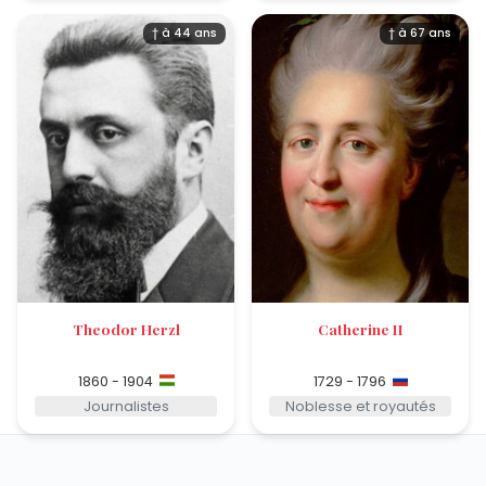
† à 44 ans
† à 67 ans
Theodor Herzl
Catherine II
1860 - 1904
1729 - 1796
Journalistes
Noblesse et royautés