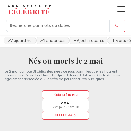
ANNIVERSAIRE
CÉLÉBRITÉ
Aujourd'hui
Tendances
Ajouts récents
Morts r
Nés ou morts le 2 mai
Le 2 mai compte 31 célébrités nées ce jour, parmi lesquelles figurent
notamment David Beckham, Dadju et Édouard Balladur. Cette date est
également associée à 13 décès de personnalités publiques.
NÉS LE 1ER MAI
2 MAI
e
122
jour · Sem. 18
NÉS LE 3 MAI