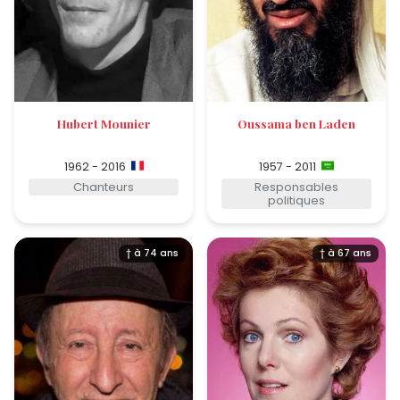
Hubert Mounier
Oussama ben Laden
1962 - 2016
1957 - 2011
Chanteurs
Responsables
politiques
† à 74 ans
† à 67 ans