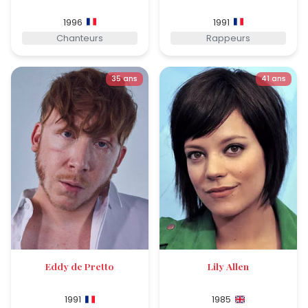
1996
1991
Chanteurs
Rappeurs
35 ans
41 ans
Eddy de Pretto
Lily Allen
1991
1985