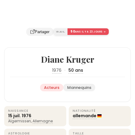
50
Partager
15 JUIL.
ANS IL Y A 23 JOURS →
Diane Kruger
1976
·
50 ans
Acteurs
Mannequins
NAISSANCE
NATIONALITÉ
15 juil.
1976
allemande
Algermissen,
Allemagne
ASTROLOGIE
TAILLE