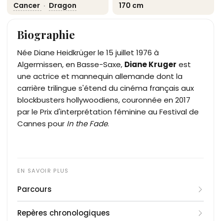
Cancer
·
Dragon
170 cm
Biographie
Née Diane Heidkrüger le 15 juillet 1976 à
Algermissen, en Basse-Saxe,
Diane Kruger
est
une actrice et mannequin allemande dont la
carrière trilingue s'étend du cinéma français aux
blockbusters hollywoodiens, couronnée en 2017
par le Prix d'interprétation féminine au Festival de
Cannes pour
In the Fade
.
Parcours
Élevée à la campagne en Basse-Saxe, Diane
Repères chronologiques
Heidkrüger quitte l'Allemagne en 1989, à treize ans,