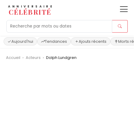
ANNIVERSAIRE
CÉLÉBRITÉ
Aujourd'hui
Tendances
Ajouts récents
Morts r
Accueil
›
Acteurs
›
Dolph Lundgren