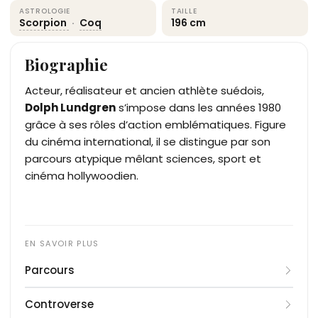
ASTROLOGIE
TAILLE
Scorpion
·
Coq
196 cm
Biographie
Acteur, réalisateur et ancien athlète suédois,
Dolph Lundgren
s’impose dans les années 1980
grâce à ses rôles d’action emblématiques. Figure
du cinéma international, il se distingue par son
parcours atypique mêlant sciences, sport et
cinéma hollywoodien.
Parcours
Né le 3 novembre 1957 à Stockholm, Hans
Controverse
Lundgren grandit dans une famille de classe