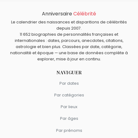
Michael Clarke Duncan
,
Véronique Jannot
,
Cyril Collard
,
Anniversaire
Célébrité
Quels acteurs sont nés à Stockholm comme Dolph
Carole Bouquet
et
Clémentine Célarié
sont nés en 1957.
Lundgren ?
Le calendrier des naissances et disparitions de célébrités
Ingrid Bergman
,
Greta Garbo
,
Malin Åkerman
,
Bibi
depuis 2007.
Quels acteurs sont du signe Scorpion comme Dolph
11 652 biographies de personnalités françaises et
Andersson
et
Lena Olin
sont nés à
Stockholm
.
Lundgren ?
internationales : dates, parcours, anecdotes, citations,
Alain Delon
,
Michel Galabru
,
Sophie Marceau
,
Leonardo
astrologie et bien plus. Classées par date, catégorie,
DiCaprio
et
Michael Landon
sont du signe Scorpion.
nationalité et époque — une base de données complète à
explorer, mise à jour en continu.
NAVIGUER
Par dates
Par catégories
Par lieux
Par âges
Par prénoms