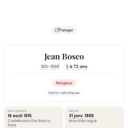
Partager
Jean Bosco
1815
–
1888
·
† à 72 ans
Religieux
Saints catholiques
NAISSANCE
DÉCÈS
16 août
1815
31 janv.
1888
Castelnuovo Don Bosco,
bronchite aiguë
Italie