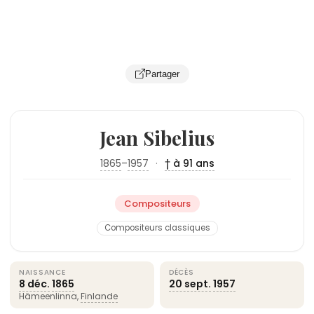
Partager
Jean Sibelius
1865
–
1957
·
† à 91 ans
Compositeurs
Compositeurs classiques
NAISSANCE
DÉCÈS
8 déc.
1865
20 sept.
1957
Hämeenlinna,
Finlande