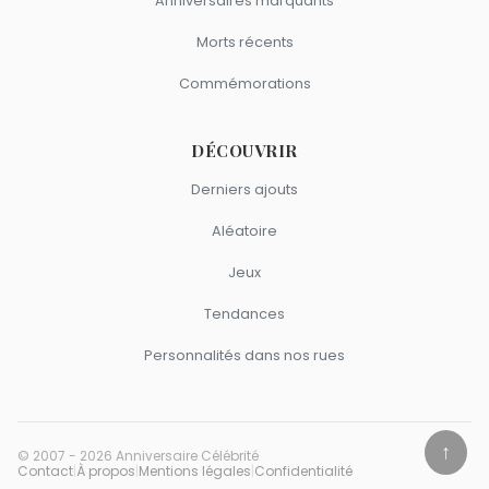
Anniversaires marquants
Morts récents
Commémorations
DÉCOUVRIR
Derniers ajouts
Aléatoire
Jeux
Tendances
Personnalités dans nos rues
↑
© 2007 - 2026 Anniversaire Célébrité
Contact
|
À propos
|
Mentions légales
|
Confidentialité