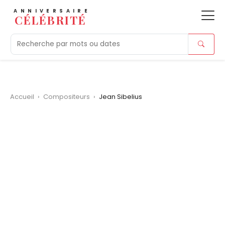
ANNIVERSAIRE
CÉLÉBRITÉ
Aujourd'hui
Tendances
Ajouts récents
Morts r
Accueil
›
Compositeurs
›
Jean Sibelius