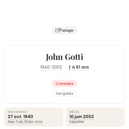
Partager
John Gotti
1940
–
2002
·
† à 61 ans
Criminels
Gangsters
NAISSANCE
DÉCÈS
27 oct.
1940
10 juin
2002
New York
,
États-Unis
hépatite