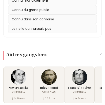
Connu mondialement
Connu du grand public
Connu dans son domaine
Je ne le connaissais pas
Autres gangsters
Meyer Lansky
Jules Bonnot
Francis le Belge
Salv
CRIMINELS
CRIMINELS
CRIMINELS
C
† à 80 ans
† à 35 ans
† à 54 ans
†