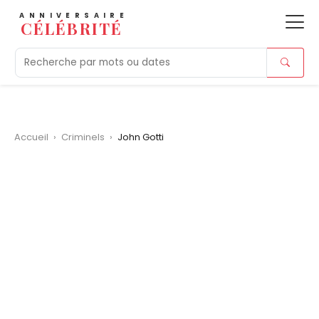
ANNIVERSAIRE
CÉLÉBRITÉ
Aujourd'hui
Tendances
Ajouts récents
Morts r
Accueil
›
Criminels
›
John Gotti