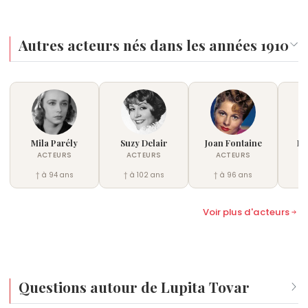
Autres acteurs nés dans les années 1910
Mila Parély
Suzy Delair
Joan Fontaine
Be
ACTEURS
ACTEURS
ACTEURS
† à 94 ans
† à 102 ans
† à 96 ans
†
Voir plus d'acteurs
Questions autour de Lupita Tovar