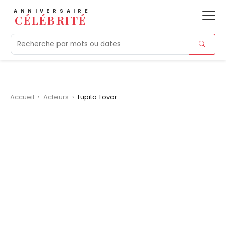
ANNIVERSAIRE
CÉLÉBRITÉ
Aujourd'hui
Tendances
Ajouts récents
Morts r
Accueil
›
Acteurs
›
Lupita Tovar