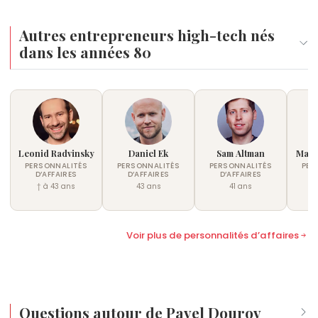
Autres entrepreneurs high-tech nés
dans les années 80
Leonid Radvinsky
Daniel Ek
Sam Altman
Mark
PERSONNALITÉS
PERSONNALITÉS
PERSONNALITÉS
PER
D’AFFAIRES
D’AFFAIRES
D’AFFAIRES
D
† à 43 ans
43 ans
41 ans
Voir plus de personnalités d’affaires
Questions autour de Pavel Dourov