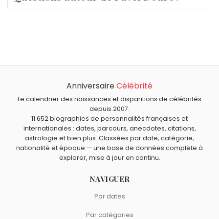
Qui est né le même jour que Pavel Dourov ?
Thelonious Monk
,
Séverine
,
Ed Wood
,
Hippolyte Girardot
Quel âge a Pavel Dourov ?
et
Louis Cyr
sont nés le 10 octobre comme Pavel
Pavel Dourov a 41 ans. Il aura 42 ans le 10 octobre.
Dourov.
Quels personnalités d’affaires sont du signe Balance
comme Pavel Dourov ?
Anniversaire
Célébrité
Silvio Berlusconi
,
Edmond de Rothschild
,
Henri Giscard
d'Estaing
,
Henry John Heinz
et
Jean Panzani
sont du
Le calendrier des naissances et disparitions de célébrités
depuis 2007.
signe Balance.
11 652 biographies de personnalités françaises et
internationales : dates, parcours, anecdotes, citations,
astrologie et bien plus. Classées par date, catégorie,
nationalité et époque — une base de données complète à
explorer, mise à jour en continu.
NAVIGUER
Par dates
Par catégories