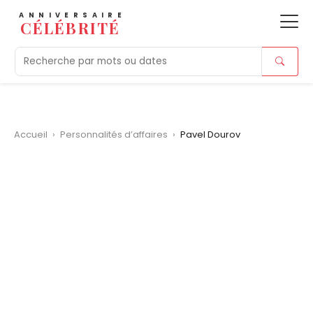
ANNIVERSAIRE
CÉLÉBRITÉ
Aujourd'hui
Tendances
Ajouts récents
Morts r
Accueil
›
Personnalités d’affaires
›
Pavel Dourov