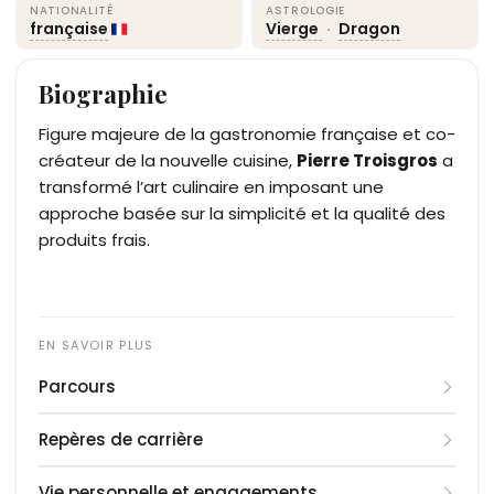
NATIONALITÉ
ASTROLOGIE
française
Vierge
·
Dragon
Biographie
Figure majeure de la gastronomie française et co-
créateur de la nouvelle cuisine,
Pierre Troisgros
a
transformé l’art culinaire en imposant une
approche basée sur la simplicité et la qualité des
produits frais.
Parcours
Né le 3 septembre 1928, Pierre Troisgros a forgé sa
Repères de carrière
légende aux côtés de son frère Jean à Roanne, au
sein du restaurant familial. Ensemble, ils ont élevé
1957
: Le restaurant familial à Roanne est
Vie personnelle et engagements