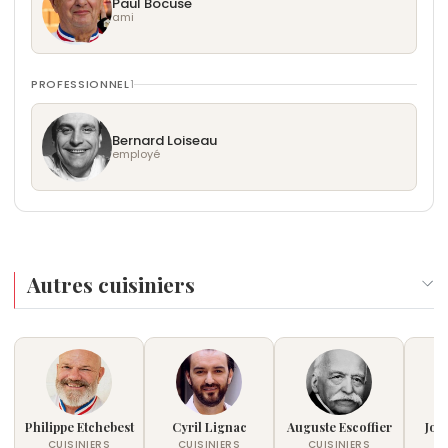
Paul Bocuse
ami
PROFESSIONNEL
1
Bernard Loiseau
employé
Autres cuisiniers
Philippe Etchebest
Cyril Lignac
Auguste Escoffier
Joë
CUISINIERS
CUISINIERS
CUISINIERS
C