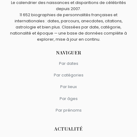
Le calendrier des naissances et disparitions de célébrités
Jacques Brel
,
Céline Dion
,
Lady Gaga
,
Victoria Beckham
depuis 2007.
11 652 biographies de personnalités françaises et
et
Zazie
sont du signe Bélier.
internationales : dates, parcours, anecdotes, citations,
astrologie et bien plus. Classées par date, catégorie,
nationalité et époque — une base de données complète à
explorer, mise à jour en continu.
NAVIGUER
Par dates
Par catégories
Par lieux
Par âges
Par prénoms
ACTUALITÉ