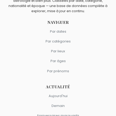
astrologie et bien plus. Classées par date, catégorie,
Quels acteurs américains sont du signe Taureau comme
Elizabeth Montgomery
et
Jonah Hill
sont nés à
Los
nationalité et époque — une base de données complète à
Ryan O'Neal ?
explorer, mise à jour en continu.
Angeles
.
George Clooney
,
Jessica Alba
,
Michelle Pfeiffer
,
Dwayne
Johnson
et
Megan Fox
sont du signe Taureau.
NAVIGUER
Par dates
Par catégories
Par lieux
Par âges
Par prénoms
ACTUALITÉ
Aujourd'hui
Demain
Anniversaires marquants