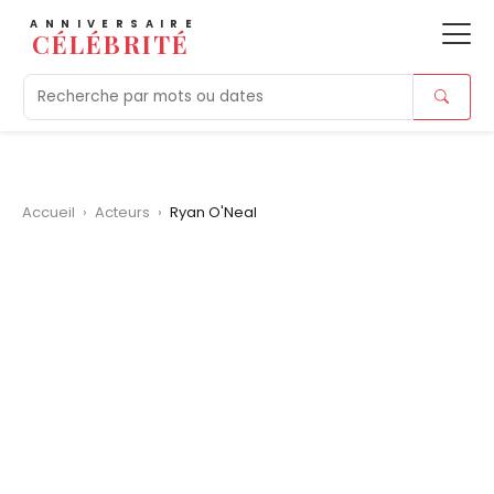
ANNIVERSAIRE
CÉLÉBRITÉ
Aujourd'hui
Tendances
Ajouts récents
Morts r
Accueil
›
Acteurs
›
Ryan O'Neal