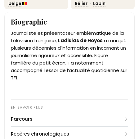
belge
Bélier
·
Lapin
Biographie
Journaliste et présentateur emblématique de la
télévision française,
Ladislas de Hoyos
a marqué
plusieurs décennies d’information en incarnant un
journalisme rigoureux et accessible. Figure
familière du petit écran, il a notamment
accompagné l’essor de l’actualité quotidienne sur
TF1.
Parcours
Né à Paris, Ladislas de Hoyos s’oriente très tôt vers
Repères chronologiques
le journalisme et débute sa carrière dans la