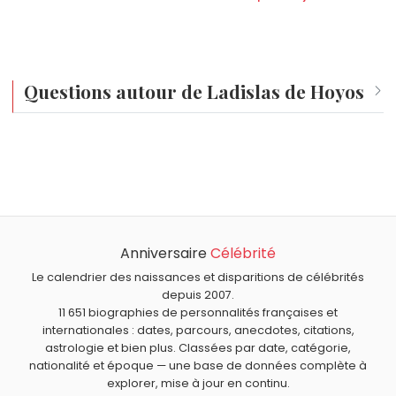
Questions autour de Ladislas de Hoyos
Qui est né le même jour que Ladislas de Hoyos ?
Fergie
,
Tony Banks
,
Kad Merad
,
Quentin Tarantino
et
Didi
À quel âge est mort Ladislas de Hoyos ?
Chandouidoui
sont nés le 27 mars comme Ladislas de
Ladislas de Hoyos est mort à 72 ans, le 8 décembre
Hoyos.
Qui est mort le même jour que Ladislas de Hoyos ?
2011.
Madame du Barry
,
Bruno Carette
,
Golda Meir
,
Antônio
Anniversaire
Célébrité
Quels journalistes sont du signe Bélier comme Ladislas
Carlos Jobim
et
Ryan O'Neal
sont morts le 8 décembre
de Hoyos ?
Le calendrier des naissances et disparitions de célébrités
comme Ladislas de Hoyos.
Natacha Polony
,
Valérie Expert
,
France Roche
,
Michel
depuis 2007.
11 651 biographies de personnalités françaises et
Polac
et
Jean-Pierre Pernaut
sont du signe Bélier.
internationales : dates, parcours, anecdotes, citations,
astrologie et bien plus. Classées par date, catégorie,
nationalité et époque — une base de données complète à
explorer, mise à jour en continu.