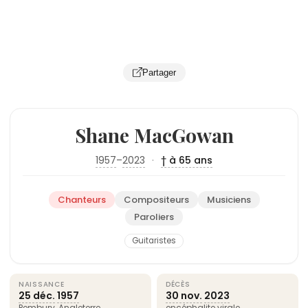
Partager
Shane MacGowan
1957
–
2023
·
† à 65 ans
Chanteurs
Compositeurs
Musiciens
Paroliers
Guitaristes
NAISSANCE
DÉCÈS
25 déc.
1957
30 nov.
2023
Pembury,
Angleterre
encéphalite virale