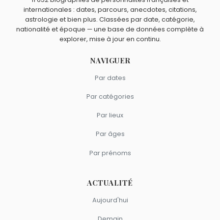
et
Falco
sont nés en 1957.
comme Shane MacGowan ?
internationales : dates, parcours, anecdotes, citations,
David Bowie
,
Sade Adu
,
Zayn Malik
,
Mark Hollis
et
Annie
astrologie et bien plus. Classées par date, catégorie,
Lennox
sont du signe Capricorne.
nationalité et époque — une base de données complète à
explorer, mise à jour en continu.
NAVIGUER
Par dates
Par catégories
Par lieux
Par âges
Par prénoms
ACTUALITÉ
Aujourd'hui
Demain