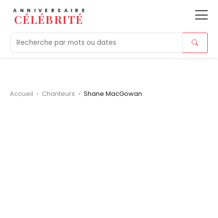
ANNIVERSAIRE
CÉLÉBRITÉ
Aujourd'hui
Tendances
Ajouts récents
Morts r
Accueil
›
Chanteurs
›
Shane MacGowan