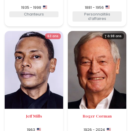
1935 - 1998
1881 - 1956
Chanteurs
Personnalités
d’affaires
63 ans
† à 98 ans
Jeff Mills
Roger Corman
1963
1926 - 2024