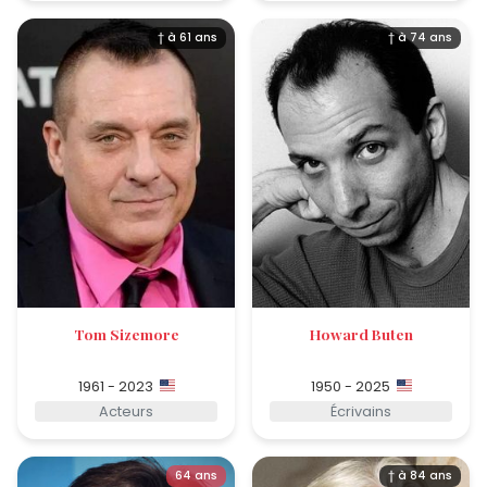
† à 61 ans
† à 74 ans
Tom Sizemore
Howard Buten
1961 - 2023
1950 - 2025
Acteurs
Écrivains
64 ans
† à 84 ans