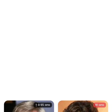
† à 65 ans
81 ans