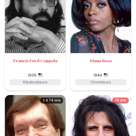
Francis Ford Coppola
Diana Ross
1939
1944
Réalisateurs
Chanteurs
† à 74 ans
78 ans