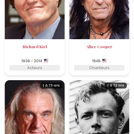
Richard Kiel
Alice Cooper
1939 - 2014
1948
Acteurs
Chanteurs
† à 73 ans
† à 72 ans