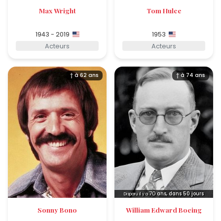
Max Wright
Tom Hulce
1943 - 2019
1953
Acteurs
Acteurs
† à 62 ans
† à 74 ans
70
ans, dans 50 jours
Disparu il y a
Sonny Bono
William Edward Boeing