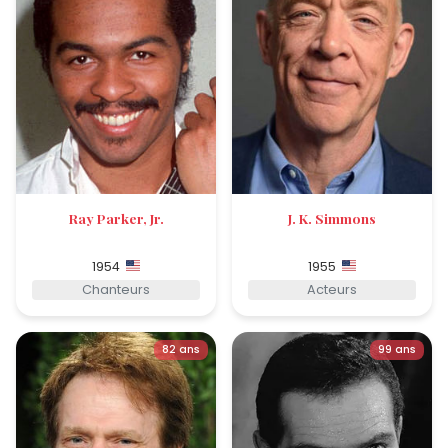
Ray Parker, Jr.
J. K. Simmons
1954
1955
Chanteurs
Acteurs
82 ans
99 ans