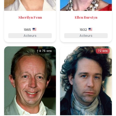
Sherilyn Fenn
Ellen Burstyn
1965
1932
Acteurs
Acteurs
† à 75 ans
72 ans