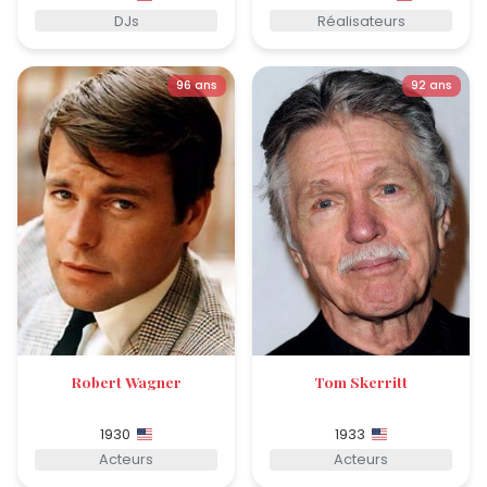
DJs
Réalisateurs
96 ans
92 ans
Robert Wagner
Tom Skerritt
1930
1933
Acteurs
Acteurs