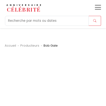
ANNIVERSAIRE
CÉLÉBRITÉ
Aujourd'hui
Tendances
Ajouts récents
Morts r
Accueil
›
Producteurs
›
Bob Gale