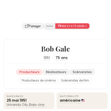
75
Partager
25 MAI
ANS IL Y A 73 JOURS →
Bob Gale
1951
·
75 ans
Producteurs
Réalisateurs
Scénaristes
Producteurs de cinéma
Scénaristes de film
NAISSANCE
NATIONALITÉ
25 mai
1951
américaine
University City,
États-Unis