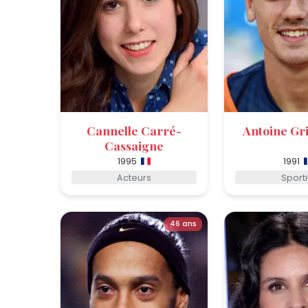
Cannelle Carré-
Antoine Gr
Cassaigne
1995
1991
Acteurs
Sporti
46 ans