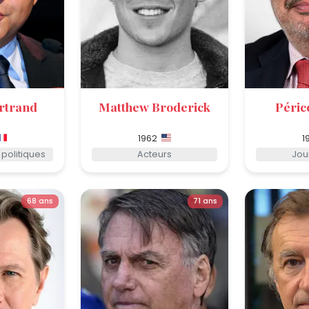
rtrand
Matthew Broderick
Péric
1962
1
politiques
Acteurs
Jou
68 ans
71 ans