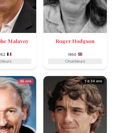
phe Malavoy
Roger Hodgson
952
1950
cteurs
Chanteurs
85 ans
† à 34 ans