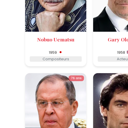
Nobuo Uematsu
Gary O
1959
1958
Compositeurs
Acteu
76 ans