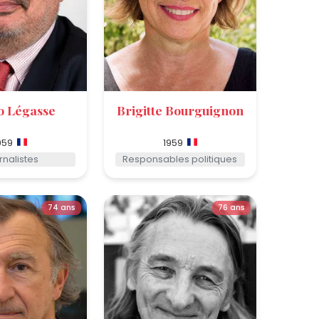
o Légasse
Brigitte Bourguignon
959
1959
rnalistes
Responsables politiques
74 ans
76 ans