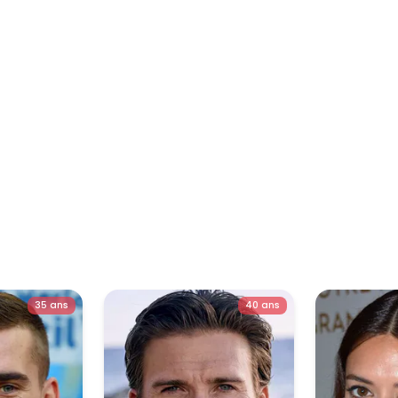
35 ans
40 ans