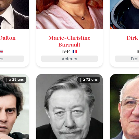
Dalton
Marie-Christine
Dirk
Barrault
1944
1
rs
Acteurs
Exp
† à 28 ans
† à 72 ans