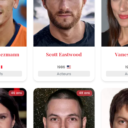
iezmann
Scott Eastwood
Vane
1986
1
fs
Acteurs
A
46 ans
48 ans