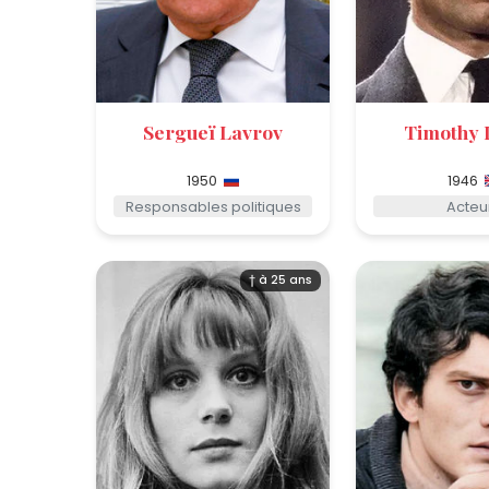
Sergueï Lavrov
Timothy 
1950
1946
Responsables politiques
Acteu
† à 25 ans