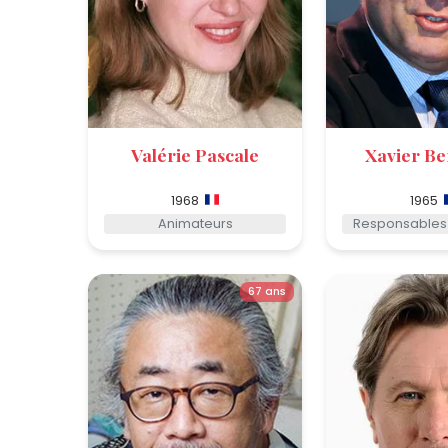
Valérie Pascale
Xavier Be
1968
1965
Animateurs
Responsables 
67 ans