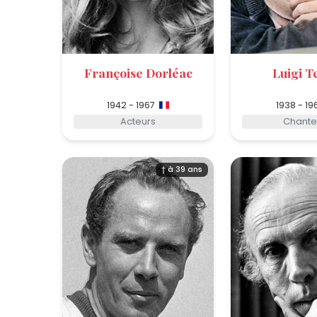
Françoise Dorléac
Luigi T
1942 - 1967
1938 - 19
Acteurs
Chante
† à 39 ans