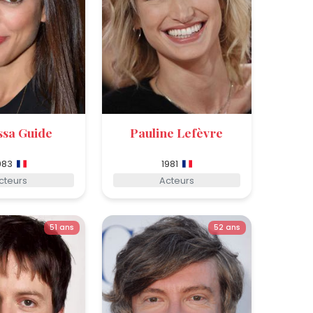
ssa Guide
Pauline Lefèvre
983
1981
cteurs
Acteurs
51 ans
52 ans