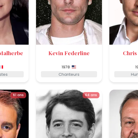
 Malherbe
Kevin Federline
Chris
1978
1
stes
Chanteurs
Hum
61 ans
64 ans