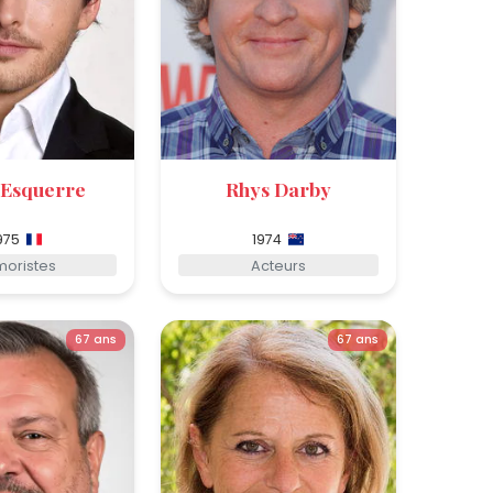
 Esquerre
Rhys Darby
975
1974
oristes
Acteurs
67 ans
67 ans