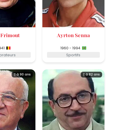
 Frimout
Ayrton Senna
941
1960 - 1994
lorateurs
Sportifs
† à 90 ans
† à 82 ans