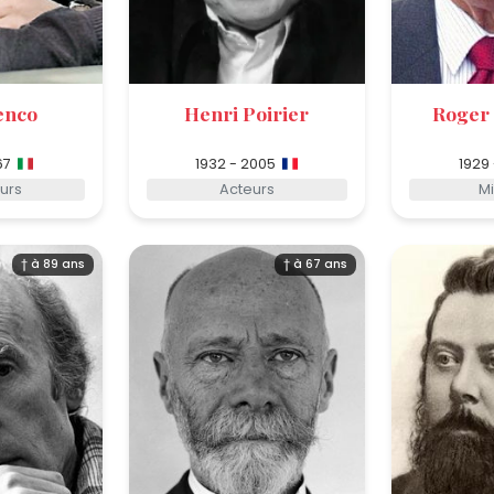
enco
Henri Poirier
Roger
67
1932 - 2005
1929
urs
Acteurs
Mi
† à 89 ans
† à 67 ans