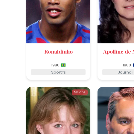
Ronaldinho
Apolline de
1980
1980
Sportifs
Journali
58 ans