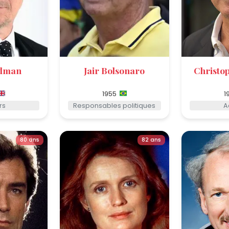
ldman
Jair Bolsonaro
Christo
1955
1
rs
Responsables politiques
A
80 ans
82 ans