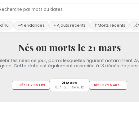
d'hui
Tendances
Ajouts récents
Morts récents
Nés ou morts le 21 mars
lébrités nées ce jour, parmi lesquelles figurent notamment A
son. Cette date est également associée à 13 décès de perso
21 MARS
NÉS LE 20 MARS
NÉS LE 22 MARS
e
80
jour · Sem. 12