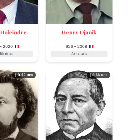
 Holeindre
Henry Djanik
 - 2020
1926 - 2008
litaires
Acteurs
† à 42 ans
† à 66 ans