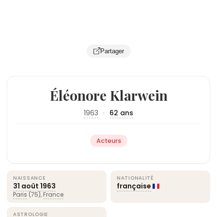
Partager
Éléonore Klarwein
1963
·
62 ans
Acteurs
NAISSANCE
NATIONALITÉ
31 août
1963
française
Paris
(75),
France
ASTROLOGIE