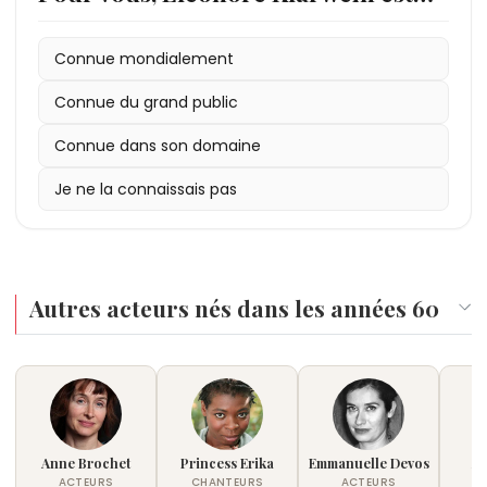
Connue mondialement
Connue du grand public
Connue dans son domaine
Je ne la connaissais pas
Autres acteurs nés dans les années 60
Anne Brochet
Princess Erika
Emmanuelle Devos
Ag
ACTEURS
CHANTEURS
ACTEURS