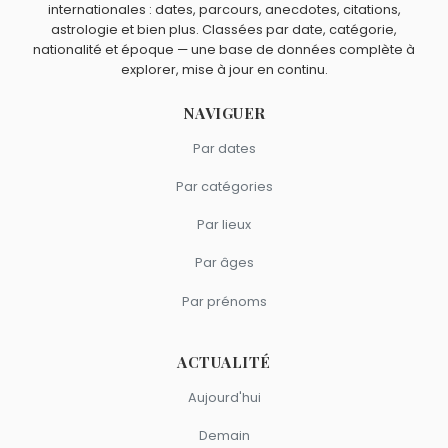
Micheline Presle
et
Anémone
sont nés à
Paris
.
Éléonore Klarwein ?
internationales : dates, parcours, anecdotes, citations,
astrologie et bien plus. Classées par date, catégorie,
Filip Nikolic
,
Denise Grey
,
Philippe Léotard
,
Jean-Marc
nationalité et époque — une base de données complète à
Thibault
et
Renée Simonot
sont du signe Vierge.
explorer, mise à jour en continu.
NAVIGUER
Par dates
Par catégories
Par lieux
Par âges
Par prénoms
ACTUALITÉ
Aujourd'hui
Demain