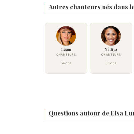
Autres chanteurs nés dans l
Lââm
Nâdiya
CHANTEURS
CHANTEURS
54 ans
53 ans
Questions autour de Elsa Lu
Quel est le vrai nom d'Elsa la chanteuse ?