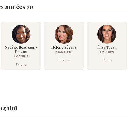
es années 70
Nadège Beausson-
Hélène Ségara
Élisa Tovati
Diagne
CHANTEURS
ACTEURS
ACTEURS
55 ans
50 ans
54 ans
nghini