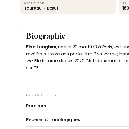
ASTROLOGIE
TAI
Taureau
·
Bœuf
16
Biographie
Elsa Lunghini
, née le 20 mai 1973 à Paris, est 
révélée à treize ans par le titre
T'en va pas
, ban
vie
. Elle incarne depuis 2020 Clotilde Armand da
sur TF1.
Parcours
Fille du compositeur, comédien et photographe 
Repères chronologiques
peintre et sculptrice Christiane Jobert, Elsa L