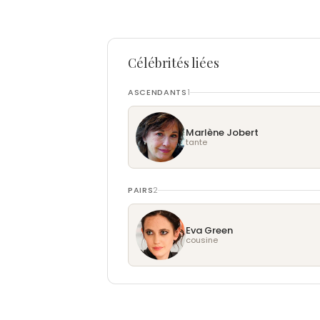
Célébrités liées
ASCENDANTS
1
Marlène Jobert
tante
PAIRS
2
Eva Green
cousine