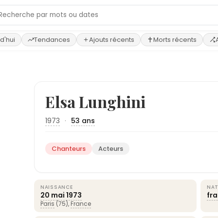
d'hui
Tendances
Ajouts récents
Morts récents
Elsa Lunghini
1973
·
53 ans
Chanteurs
Acteurs
NAISSANCE
NAT
20 mai
1973
fr
Paris
(75),
France