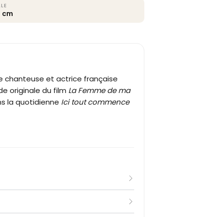
LLE
0 cm
une chanteuse et actrice française
de originale du film
La Femme de ma
ns la quotidienne
Ici tout commence
Georges Lunghini et de l'artiste
unghini débute au cinéma à sept ans