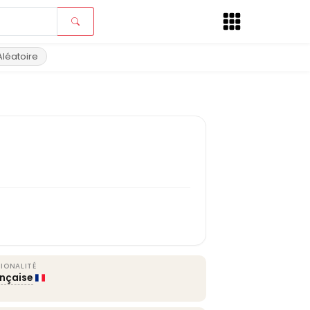
Aléatoire
IONALITÉ
ançaise