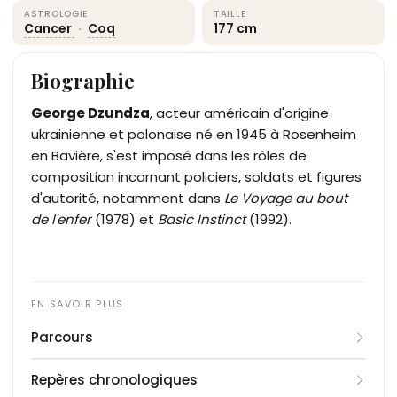
ASTROLOGIE
TAILLE
Cancer
·
Coq
177 cm
Biographie
George Dzundza
, acteur américain d'origine
ukrainienne et polonaise né en 1945 à Rosenheim
en Bavière, s'est imposé dans les rôles de
composition incarnant policiers, soldats et figures
d'autorité, notamment dans
Le Voyage au bout
de l'enfer
(1978) et
Basic Instinct
(1992).
Parcours
Né le 19 juillet 1945 dans un camp de personnes
Repères chronologiques
déplacées à Rosenheim, en Bavière, George