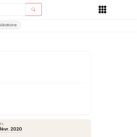
Aléatoire
ÈS
févr.
2020