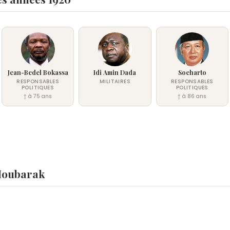
Jean-Bedel Bokassa
Idi Amin Dada
Soeharto
RESPONSABLES
MILITAIRES
RESPONSABLES
POLITIQUES
POLITIQUES
† à 75 ans
† à 86 ans
Moubarak
k ?
kie Jackson
et
Miko
sont nés le 4 mai comme Hosni Moubara