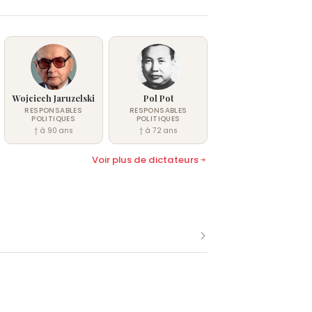
Wojciech Jaruzelski
Pol Pot
RESPONSABLES
RESPONSABLES
POLITIQUES
POLITIQUES
† à 90 ans
† à 72 ans
Voir plus de dictateurs
k.