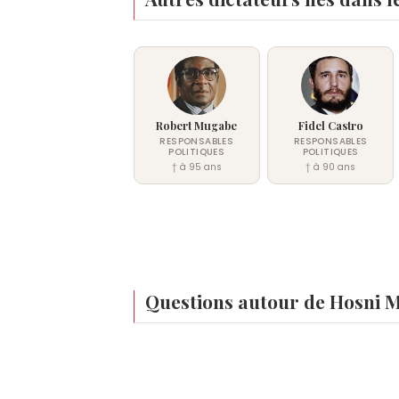
Robert Mugabe
Fidel Castro
RESPONSABLES
RESPONSABLES
POLITIQUES
POLITIQUES
† à 95 ans
† à 90 ans
Questions autour de Hosni 
Qui est né le même jour que Hosni Moubara
Dave
,
Hurley Haywood
,
Keith Haring
,
Jac
À quel âge est mort Hosni Moubarak ?