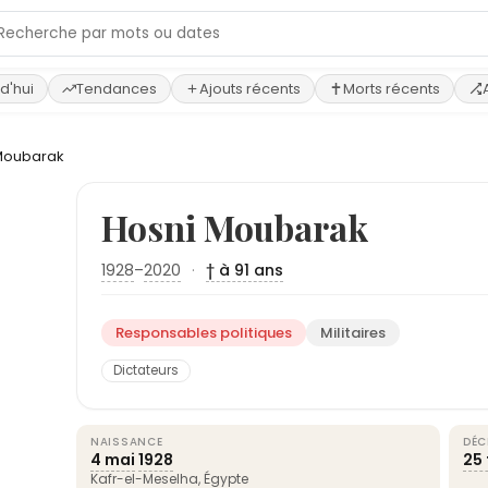
d'hui
Tendances
Ajouts récents
Morts récents
Moubarak
Hosni Moubarak
1928
–
2020
·
† à 91 ans
Responsables politiques
Militaires
Dictateurs
NAISSANCE
DÉC
4 mai
1928
25 
Kafr-el-Meselha,
Égypte