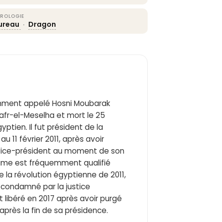
ROLOGIE
ureau
·
Dragon
mment appelé Hosni Moubarak
ptien. Il fut président de la
u 11 février 2011, après avoir
e vice-président au moment de son
égime est fréquemment qualifié
de la révolution égyptienne de 2011,
t condamné par la justice
t libéré en 2017 après avoir purgé
 après la fin de sa présidence.