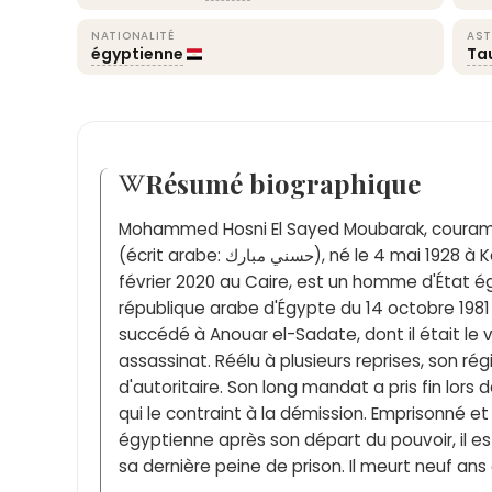
NATIONALITÉ
AST
égyptienne
Ta
Résumé biographique
Mohammed Hosni El Sayed Moubarak, coura
(écrit arabe: حسني مبارك), né le 4 mai 1928 à Kafr-el-Meselha et mort le 25
février 2020 au Caire, est un homme d'État égy
république arabe d'Égypte du 14 octobre 1981 a
succédé à Anouar el-Sadate, dont il était l
assassinat. Réélu à plusieurs reprises, son r
d'autoritaire. Son long mandat a pris fin lors 
qui le contraint à la démission. Emprisonné e
égyptienne après son départ du pouvoir, il es
sa dernière peine de prison. Il meurt neuf ans