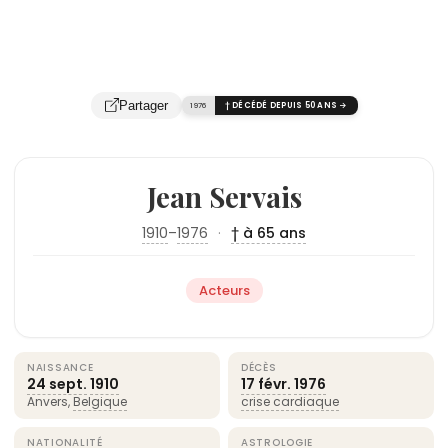
Partager
1976
† DÉCÉDÉ DEPUIS 50 ANS →
Jean Servais
1910
–
1976
·
† à 65 ans
Acteurs
NAISSANCE
DÉCÈS
24 sept.
1910
17 févr.
1976
Anvers,
Belgique
crise cardiaque
NATIONALITÉ
ASTROLOGIE