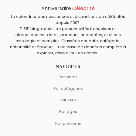
Molière
,
U Roy
,
Jesse Jackson
,
Alain Ayache
et
Maurice-
Anniversaire
Célébrité
Quels acteurs sont nés en 1910 comme Jean Servais ?
Quentin de La Tour
sont morts le 17 février comme Jean
Le calendrier des naissances et disparitions de célébrités
Madeleine Barbulée
,
David Niven
,
Paulette Goddard
,
Servais.
depuis 2007.
Quels acteurs sont nés à Anvers comme Jean Servais ?
Paulette Dubost
et
Fernand Sardou
sont nés en 1910.
11 651 biographies de personnalités françaises et
André Valardy
,
Henri Garcin
et
Jacques Castelot
sont
internationales : dates, parcours, anecdotes, citations,
Quels acteurs sont du signe Balance comme Jean
nés à Anvers.
Servais ?
astrologie et bien plus. Classées par date, catégorie,
nationalité et époque — une base de données complète à
Brigitte Bardot
,
Romy Schneider
,
Catherine Deneuve
,
explorer, mise à jour en continu.
Kelly Preston
et
Luke Perry
sont du signe Balance.
NAVIGUER
Par dates
Par catégories
Par lieux
Par âges
Par prénoms