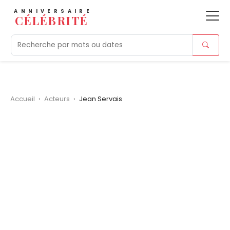
ANNIVERSAIRE
CÉLÉBRITÉ
Aujourd'hui
Tendances
Ajouts récents
Morts r
Accueil
›
Acteurs
›
Jean Servais