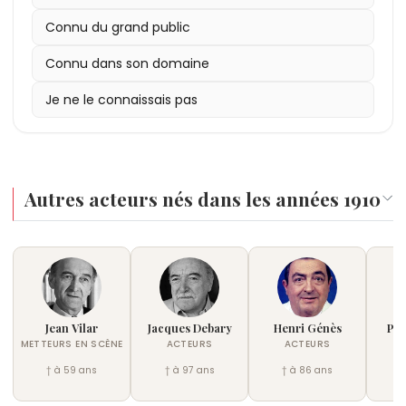
Connu du grand public
Connu dans son domaine
Je ne le connaissais pas
Autres acteurs nés dans les années 1910
Jean Vilar
Jacques Debary
Henri Génès
Pau
METTEURS EN SCÈNE
ACTEURS
ACTEURS
† à 59 ans
† à 97 ans
† à 86 ans
†