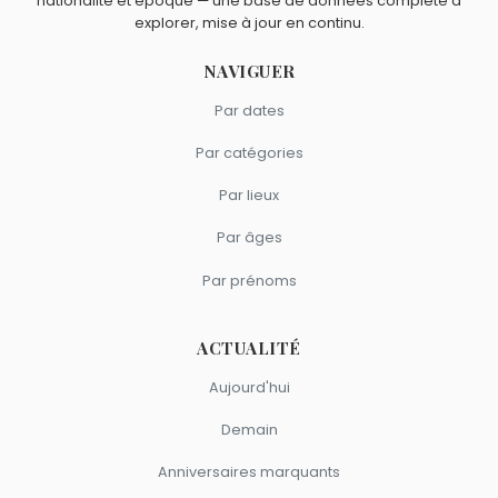
Kad Merad
et
Josiane Balasko
sont du signe Bélier.
nationalité et époque — une base de données complète à
explorer, mise à jour en continu.
NAVIGUER
Par dates
Par catégories
Par lieux
Par âges
Par prénoms
ACTUALITÉ
Aujourd'hui
Demain
Anniversaires marquants