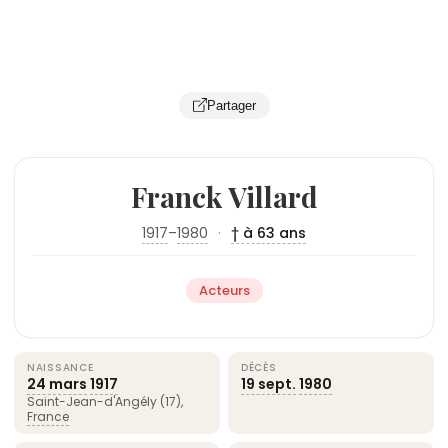
Partager
Franck Villard
1917
–
1980
·
† à 63 ans
Acteurs
NAISSANCE
DÉCÈS
24 mars
1917
19 sept.
1980
Saint-Jean-d'Angély (17),
France