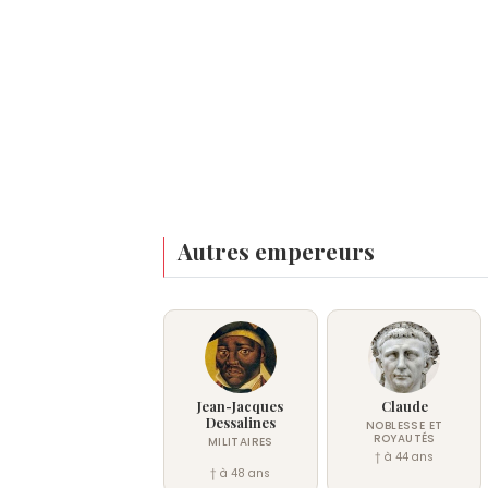
Autres empereurs
Jean-Jacques
Claude
Dessalines
NOBLESSE ET
ROYAUTÉS
MILITAIRES
† à 44 ans
† à 48 ans