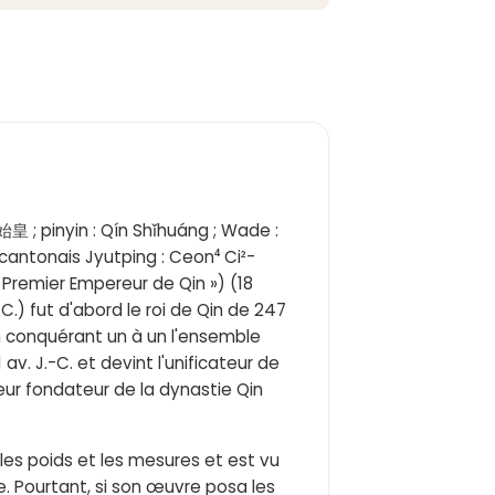
始皇 ; pinyin : Qín Shǐhuáng ; Wade :
 cantonais Jyutping : Ceon⁴ Ci²-
 Premier Empereur de Qin ») (18
-C.) fut d'abord le roi de Qin de 247
 en conquérant un à un l'ensemble
. J.-C. et devint l'unificateur de
eur fondateur de la dynastie Qin
, les poids et les mesures et est vu
. Pourtant, si son œuvre posa les