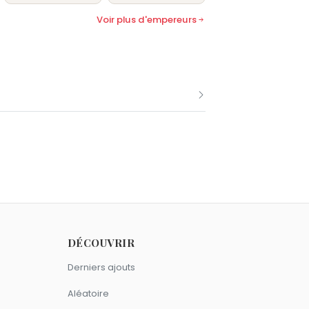
Voir plus d'empereurs
me Qin Shi Huang.
rts le 10 septembre comme Qin Shi
DÉCOUVRIR
signe Verseau.
Derniers ajouts
Aléatoire