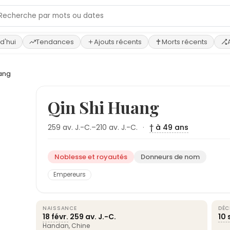
d'hui
Tendances
Ajouts récents
Morts récents
uang
Qin Shi Huang
259 av. J.-C.–210 av. J.-C.
·
† à 49 ans
Noblesse et royautés
Donneurs de nom
Empereurs
NAISSANCE
DÉC
18 févr.
259 av. J.-C.
10 
Handan,
Chine