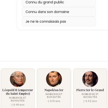
Connu du grand public
Connu dans son domaine
Je ne le connaissais pas
Léopold II (empereur
Napoléon Ier
Pierre Ier le Grand
du Saint-Empire)
NOBLESSE ET
NOBLESSE ET
ROYAUTÉS
ROYAUTÉS
NOBLESSE ET
ROYAUTÉS
† à 51 ans
† à 52 ans
† à 44 ans