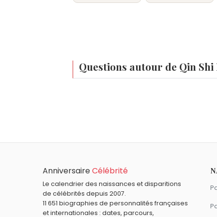
Questions autour de Qin Sh
Qui est né le même jour que Qin Shi Huang 
Matt Dillon
,
Alessandro Volta
,
Miloš For
À quel âge est mort Qin Shi Huang ?
Qin Shi Huang est mort à environ 49 ans
Qui est mort le même jour que Qin Shi Huan
Jean sans Peur
,
Charles Denner
,
Agosti
Quels noblesse et royautés sont du signe 
Huang.
Anniversaire
Célébrité
N
Stéphanie de Monaco
,
Caroline de Mon
Le calendrier des naissances et disparitions
Pa
de célébrités depuis 2007.
11 651 biographies de personnalités françaises
Pa
et internationales : dates, parcours,