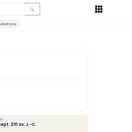
Aléatoire
ÈS
sept.
210 av. J.-C.