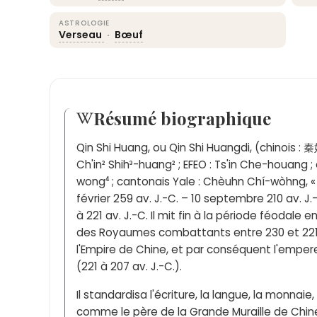
ASTROLOGIE
Verseau
·
Bœuf
Résumé biographique
Qin Shi Huang, ou Qin Shi Huangdi, (chinois : 秦
Ch'in² Shih³-huang² ; EFEO : Ts'in Che-houang ;
wong⁴ ; cantonais Yale : Chèuhn Chí-wòhng, «
février 259 av. J.-C. – 10 septembre 210 av. J.
à 221 av. J.-C. Il mit fin à la période féodale
des Royaumes combattants entre 230 et 221 av
l'Empire de Chine, et par conséquent l'emper
(221 à 207 av. J.-C.).
Il standardisa l'écriture, la langue, la monnaie
comme le père de la Grande Muraille de Chine