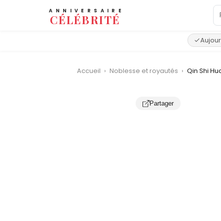
ANNIVERSAIRE
CÉLÉBRITÉ
Aujour
Accueil
›
Noblesse et royautés
›
Qin Shi H
Partager