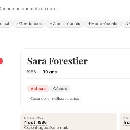
d'hui
Tendances
Ajouts récents
Morts récents
›
Sara Forestier
1986
·
39 ans
Acteurs
Césars
César de la meilleure actrice
NAISSANCE
NAT
4 oct.
1986
fr
Copenhague
,
Danemark