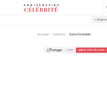
ANNIVERSAIRE
CÉLÉBRITÉ
Aujour
Accueil
›
Acteurs
›
Sara Forestier
‹
40
Partager
4 OCT.
ANS DANS 59 JOURS →