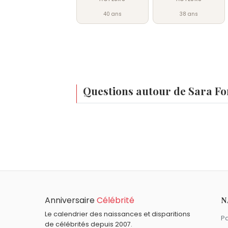
40 ans
38 ans
Questions autour de Sara Fo
Qui est né le même jour que Sara Forestier 
Buster Keaton
,
Dakota Johnson
,
Dick Tr
Quel âge a Sara Forestier ?
Sara Forestier a 39 ans. Elle aura 40 ans
Quels acteurs français sont nés en 1986 co
Alison Wheeler
,
Lucie Lucas
,
Doria Tillier
,
Quels acteurs sont nés à Copenhague comm
Anniversaire
Célébrité
N
Mads Mikkelsen
,
Anna Karina
et
Giancarl
Quels acteurs français sont du signe Balan
Le calendrier des naissances et disparitions
Pa
de célébrités depuis 2007.
Brigitte Bardot
,
Catherine Deneuve
,
Ale