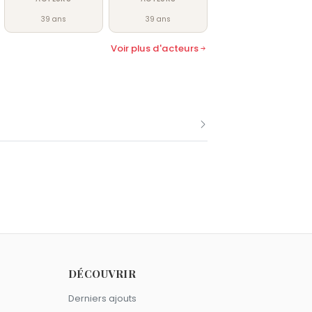
39 ans
39 ans
Voir plus d'acteurs
bre comme Sara Forestier.
DÉCOUVRIR
Derniers ajouts
Balance.