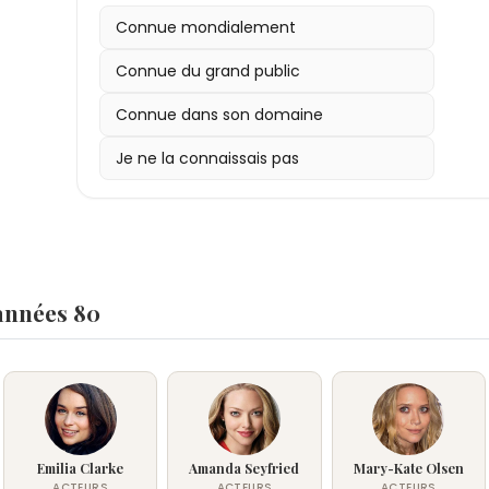
Connue mondialement
Connue du grand public
Connue dans son domaine
Je ne la connaissais pas
 années 80
Emilia Clarke
Amanda Seyfried
Mary-Kate Olsen
ACTEURS
ACTEURS
ACTEURS