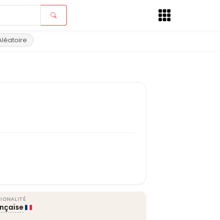
Aléatoire
IONALITÉ
ançaise