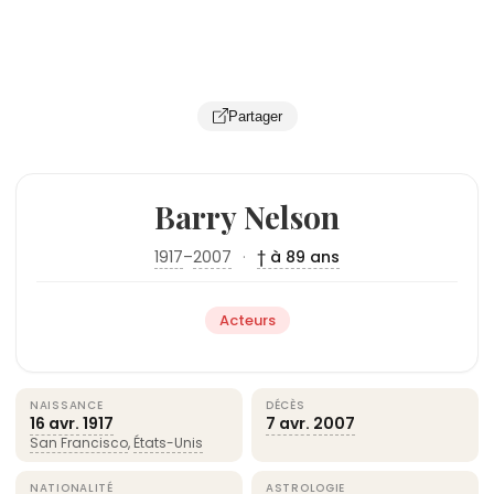
Partager
Barry Nelson
1917
–
2007
·
† à 89 ans
Acteurs
NAISSANCE
DÉCÈS
16 avr.
1917
7 avr.
2007
San Francisco
,
États-Unis
NATIONALITÉ
ASTROLOGIE