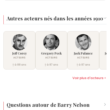
Autres acteurs nés dans les années 1910
Jeff Corey
Gregory Peck
Jack Palance
Joh
ACTEURS
ACTEURS
ACTEURS
† à 88 ans
† à 87 ans
† à 87 ans
†
Voir plus d'acteurs
Questions autour de Barry Nelson