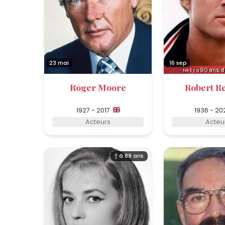
23 mai
16 sep
90
ans, d
Né il y a
Roger Moore
Robert R
1927 - 2017
1936 - 20
Acteurs
Acteu
† à 89 ans