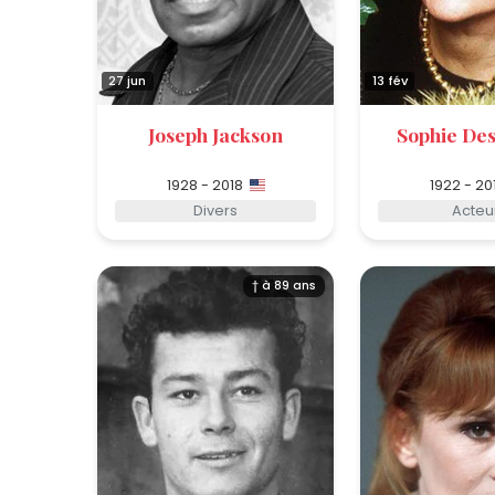
27 jun
13 fév
Joseph Jackson
Sophie De
1928 - 2018
1922 - 20
Divers
Acteu
† à 89 ans