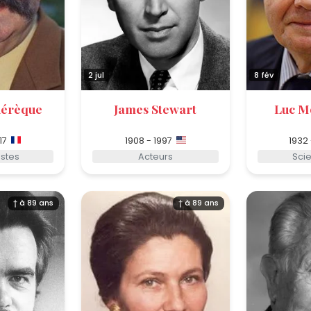
2 jul
8 fév
hérèque
James Stewart
Luc M
17
1908 - 1997
1932
istes
Acteurs
Scie
† à 89 ans
† à 89 ans