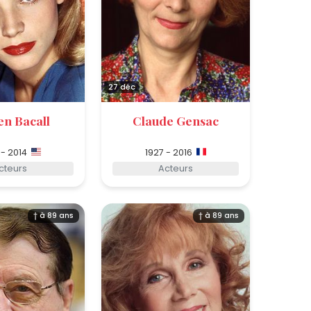
27 déc
en Bacall
Claude Gensac
 - 2014
1927 - 2016
cteurs
Acteurs
† à 89 ans
† à 89 ans