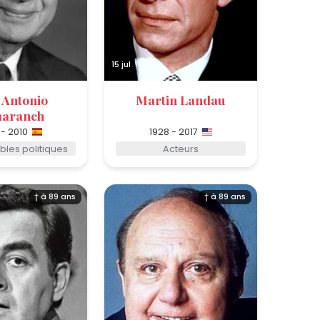
15 jul
 Antonio
Martin Landau
aranch
 - 2010
1928 - 2017
les politiques
Acteurs
† à 89 ans
† à 89 ans