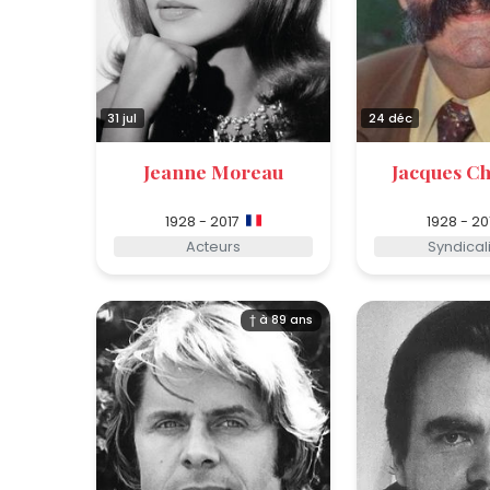
31 jul
24 déc
Jeanne Moreau
Jacques C
1928 - 2017
1928 - 20
Acteurs
Syndical
† à 89 ans