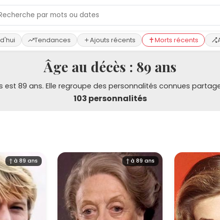
d'hui
Tendances
Ajouts récents
Morts récents
Âge au décès : 89 ans
écès est 89 ans. Elle regroupe des personnalités connues par
103 personnalités
† à 89 ans
† à 89 ans