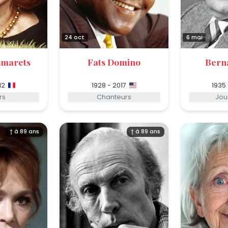
24 oct
6 mai
smarets
Fats Domino
Bern
12
1928 - 2017
1935
rs
Chanteurs
Jou
† à 89 ans
† à 89 ans