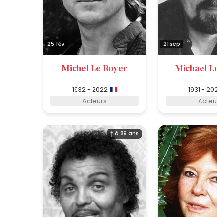
25 fév
21 sep
Michel Le Royer
Michael L
1932 - 2022
1931 - 20
Acteurs
Acteu
† à 89 ans