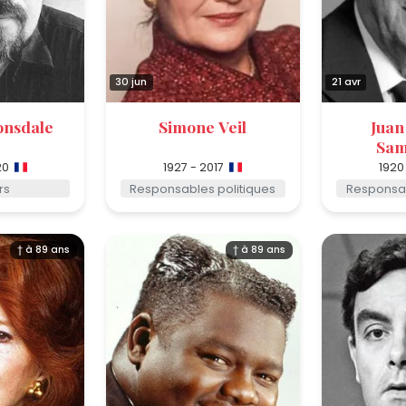
30 jun
21 avr
onsdale
Simone Veil
Juan
Sam
20
1927 - 2017
1920
rs
Responsables politiques
Responsab
† à 89 ans
† à 89 ans