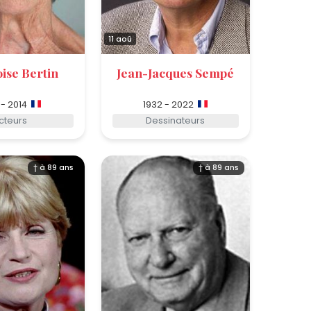
11 aoû
ise Bertin
Jean-Jacques Sempé
 - 2014
1932 - 2022
cteurs
Dessinateurs
† à 89 ans
† à 89 ans