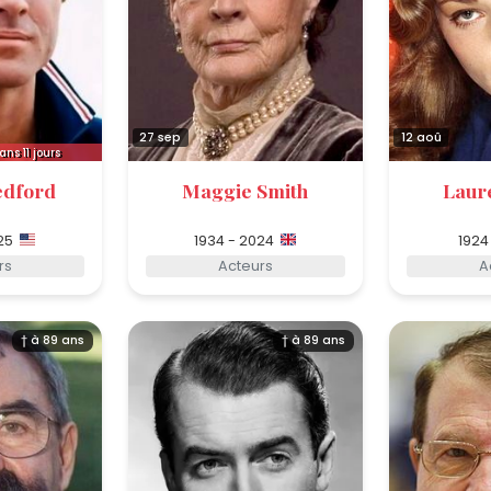
27 sep
12 aoû
ans 11 jours
edford
Maggie Smith
Laur
25
1934 - 2024
1924
rs
Acteurs
A
† à 89 ans
† à 89 ans