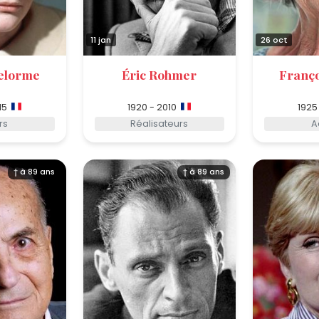
11 jan
26 oct
elorme
Éric Rohmer
Franço
15
1920 - 2010
1925
rs
Réalisateurs
A
† à 89 ans
† à 89 ans