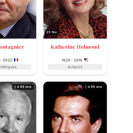
23 fév
ontagnier
Katherine Helmond
 - 2022
1929 - 2019
ntifiques
Acteurs
† à 89 ans
† à 89 ans