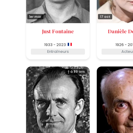
1er mar
17 oct
Just Fontaine
Danièle D
1933 - 2023
1926 - 20
Entraîneurs
Acteu
† à 89 ans