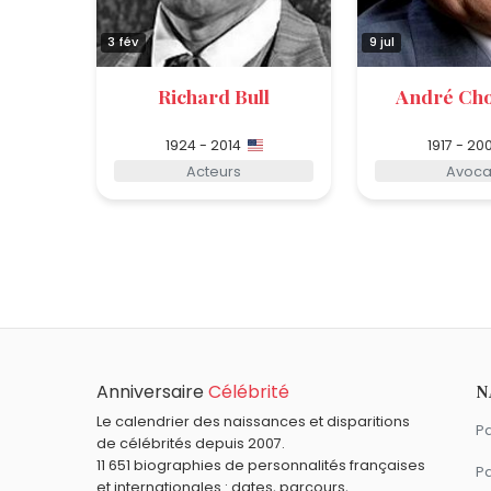
3 fév
9 jul
Richard Bull
André Ch
1924 - 2014
1917 - 20
Acteurs
Avoca
Anniversaire
Célébrité
N
Le calendrier des naissances et disparitions
Pa
de célébrités depuis 2007.
11 651 biographies de personnalités françaises
Pa
et internationales : dates, parcours,