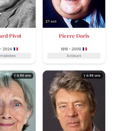
27 oct
ard Pivot
Pierre Doris
 - 2024
1919 - 2009
rnalistes
Acteurs
† à 89 ans
† à 89 ans