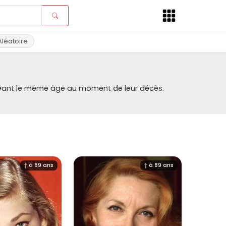
Aléatoire
tageant le même âge au moment de leur décès.
† à 89 ans
† à 89 ans