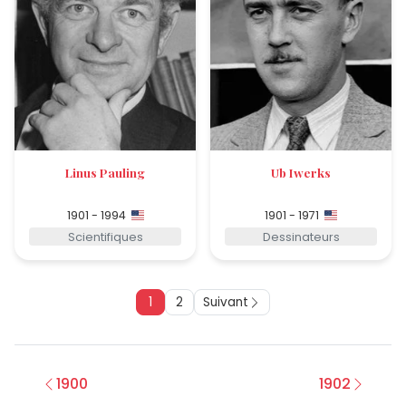
Linus Pauling
Ub Iwerks
1901 - 1994
1901 - 1971
Scientifiques
Dessinateurs
1
2
Suivant
1900
1902