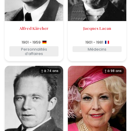
Alfred Kärcher
Jacques Lacan
1901 - 1959
1901 - 1981
Personnalités
Médecins
d’affaires
† à 74 ans
† à 98 ans