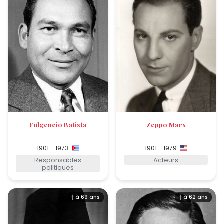
Fulgencio Batista
Zeppo Marx
1901 - 1973
1901 - 1979
Responsables
Acteurs
politiques
† à 69 ans
† à 62 ans