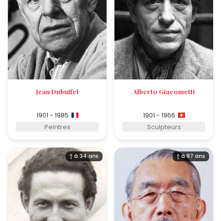
Jean Dubuffet
Alberto Giacometti
1901 - 1985
1901 - 1966
Peintres
Sculpteurs
† à 34 ans
† à 87 ans