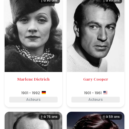
† à 90 ans
† à 60 ans
Marlene Dietrich
Gary Cooper
1901 - 1992
1901 - 1961
Acteurs
Acteurs
† à 75 ans
† à 59 ans