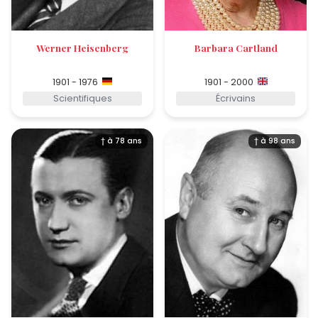
Werner Heisenberg
Barbara Cartland
1901 - 1976
1901 - 2000
Scientifiques
Écrivains
† à 78 ans
† à 98 ans