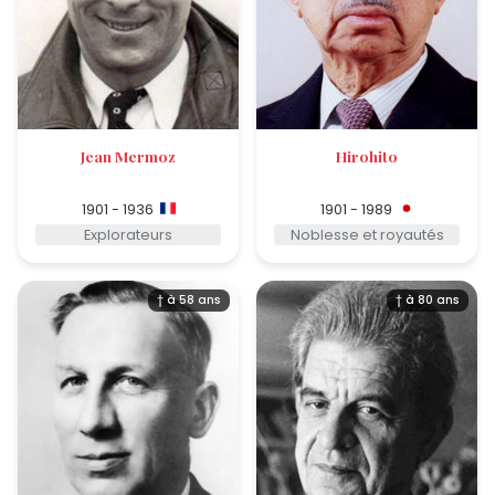
Jean Mermoz
Hirohito
1901 - 1936
1901 - 1989
Explorateurs
Noblesse et royautés
† à 58 ans
† à 80 ans