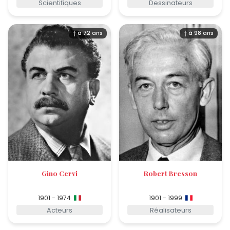
Scientifiques
Dessinateurs
† à 72 ans
† à 98 ans
Gino Cervi
Robert Bresson
1901 - 1974
1901 - 1999
Acteurs
Réalisateurs