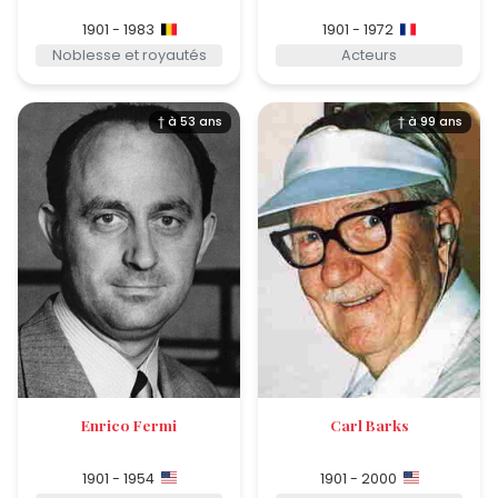
1901 - 1983
1901 - 1972
Noblesse et royautés
Acteurs
† à 53 ans
† à 99 ans
Enrico Fermi
Carl Barks
1901 - 1954
1901 - 2000