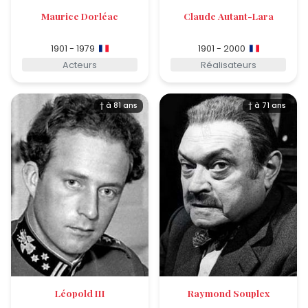
Maurice Dorléac
Claude Autant-Lara
1901 - 1979
1901 - 2000
Acteurs
Réalisateurs
† à 81 ans
† à 71 ans
Léopold III
Raymond Souplex