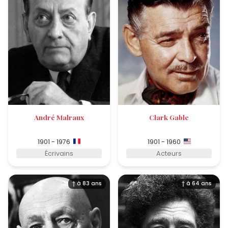
André Malraux
Clark Gable
1901 - 1976
1901 - 1960
Écrivains
Acteurs
† à 83 ans
† à 64 ans