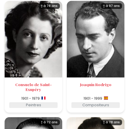
† à 78 ans
† à 97 ans
Consuelo de Saint-
Joaquín Rodrigo
Exupéry
1901 - 1979
1901 - 1999
Peintres
Compositeurs
† à 72 ans
† à 78 ans