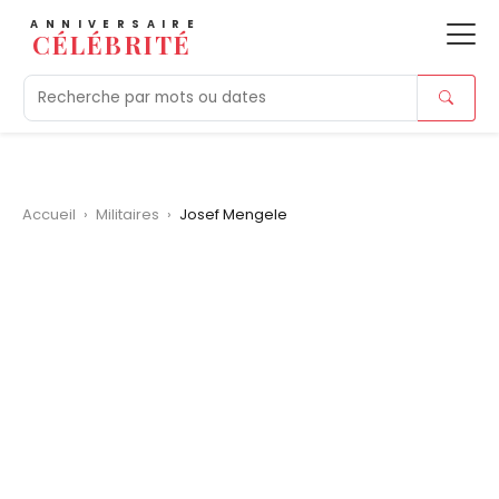
ANNIVERSAIRE
CÉLÉBRITÉ
Aujourd'hui
Tendances
Ajouts récents
Morts r
Accueil
›
Militaires
›
Josef Mengele